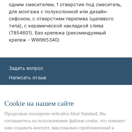
одним смесителем, 1 отверстие под смеситель,
для монтажа с полуколонной или дизайн-
сифоном, с отверстием перелива (щелевого
типа), с керамической накладкой слива
(T854601). Без крепежа (рекомендуемый
крепеж - WW965340)
Задать вопрос
Написать отзыв
© ООО «Идеал Стандарт Солюшенс»
2026
ООО «Идеал Стандарт Солюшенс», ИНН:
Сookie на нашем сайте
7736342535, КПП: 772501001, ОГРН:
1227700443266,
Продолжая посещение вебсайта Ideal Standard, Вы
Юр. адрес: 115162, г. Москва, Шаболовка ул.,
соглашаетесь на использование файлов cookie, что поможет
д. 31 Б
нам создавать контент, максимально приближенный к