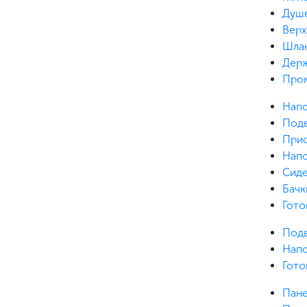
Душе
Верх
Шла
Держ
Про
Напо
Под
Прис
Напо
Сиде
Бачк
Гото
Под
Нап
Гото
Пане