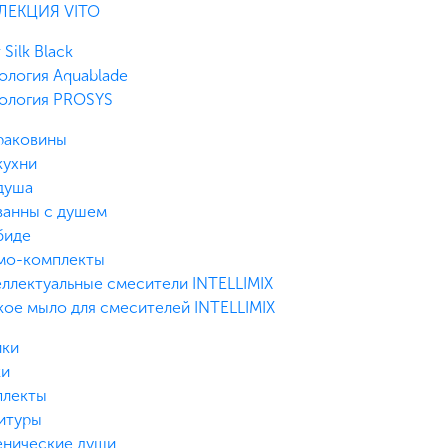
ЛЕКЦИЯ VITO
 Silk Black
ология Aquablade
ология PROSYS
раковины
кухни
душа
ванны с душем
биде
мо-комплекты
ллектуальные смесители INTELLIMIX
ое мыло для смесителей INTELLIMIX
йки
ки
плекты
итуры
енические души