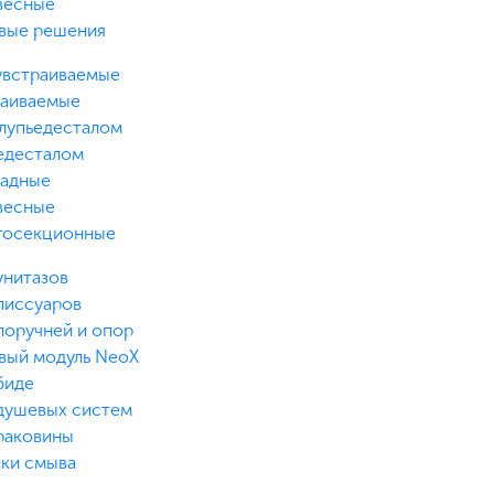
весные
вые решения
увстраиваемые
раиваемые
лупьедесталом
едесталом
ладные
весные
госекционные
унитазов
писсуаров
поручней и опор
вый модуль NeoX
биде
душевых систем
раковины
ки смыва