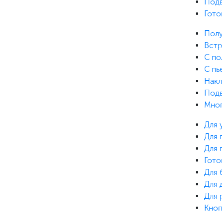
Под
Гото
Пол
Вст
С по
С пь
Нак
Под
Мно
Для 
Для 
Для 
Гото
Для 
Для 
Для 
Кноп