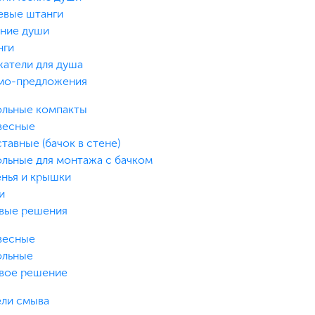
вые штанги
ние души
нги
атели для душа
мо-предложения
льные компакты
весные
тавные (бачок в стене)
льные для монтажа с бачком
нья и крышки
и
вые решения
весные
ольные
вое решение
ли смыва