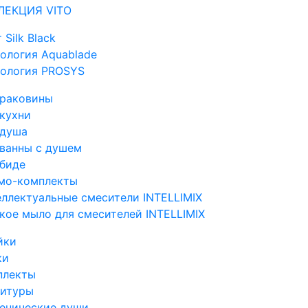
ЛЕКЦИЯ VITO
 Silk Black
ология Aquablade
нология PROSYS
 раковины
кухни
 душа
 ванны с душем
 биде
мо-комплекты
ллектуальные смесители INTELLIMIX
кое мыло для смесителей INTELLIMIX
йки
ки
плекты
нитуры
иенические души