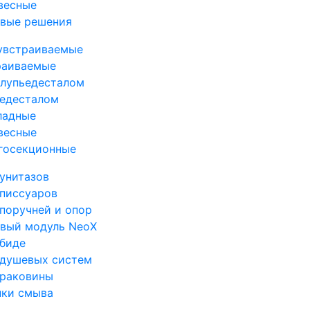
весные
овые решения
увстраиваемые
раиваемые
олупьедесталом
ьедесталом
ладные
весные
госекционные
унитазов
 писсуаров
поручней и опор
овый модуль NeoX
 биде
 душевых систем
 раковины
пки смыва