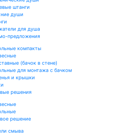
евые штанги
хние души
нги
жатели для душа
мо-предложения
ольные компакты
весные
тавные (бачок в стене)
ольные для монтажа с бачком
енья и крышки
ки
овые решения
весные
ольные
овое решение
ели смыва