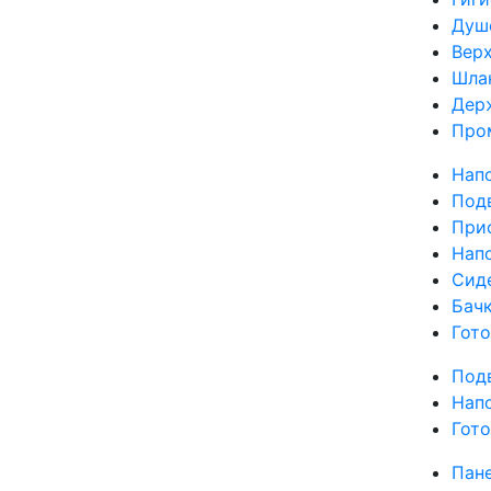
Душ
Вер
Шла
Дер
Про
Нап
Под
Прис
Нап
Сид
Бач
Гот
Под
Нап
Гот
Пан