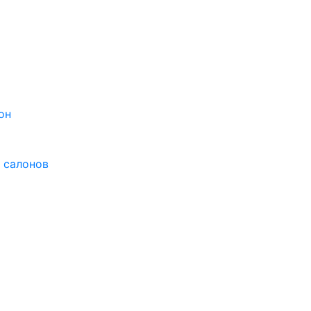
он
 салонов