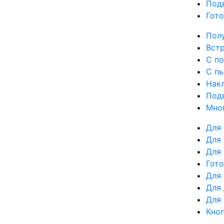
Под
Гот
Пол
Вст
С п
С п
Нак
Под
Мно
Для 
Для
Для 
Гот
Для
Для
Для
Кно