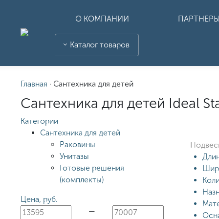
О КОМПАНИИ
ПАРТНЕР
Каталог товаров
Главная
·
Сантехника для детей
Сантехника для детей Ideal St
Категории
Сантехника для детей
Раковины
Подвесн
Унитазы
Длин
Готовые решения
Шири
(комплекты)
Коли
Назн
Цена, руб.
Мате
—
Осн