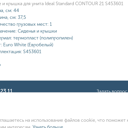
 и крышка для унита Ideal Standard CONTOUR 21 S453601
а, см:
44
на, см:
37,5
чество грузовых мест:
1
ачение:
Сиденья и крышки
риал:
термопласт (полипропилен)
:
Euro White (Евробелый)
лектация:
S453601
Р
 23 11
Задать вопрос
© ООО «Идеал Стандарт Солюшенс»
2026
дарт Солюшенс», ИНН: 7736342535, КПП: 772501001, ОГРН
Юр. адрес: 115162, г. Москва, Шаболовка ул., д. 31 Б
оглашаетесь на использование файлов cookie, что поможет 
шим интересам.
Узнать больше
 является предметом наших
Положения и Условия
,
Политика Конфи