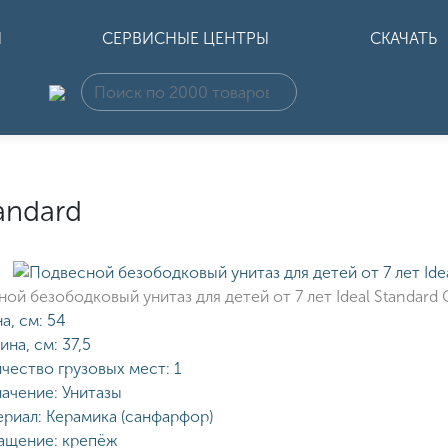
Ы
СЕРВИСНЫЕ ЦЕНТРЫ
СКАЧАТЬ
andard
ой безободковый унитаз для детей от 7 лет Ideal Standar
а, см:
54
на, см:
37,5
чество грузовых мест:
1
ачение:
Унитазы
риал:
Керамика (санфарфор)
ащение:
крепёж