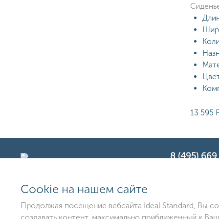
Сиденье
Длин
Шири
Коли
Назн
Мате
Цвет
Комп
13 595
8 (495) 669
Сookie на нашем сайте
ООО «Идеал Стан
Продолжая посещение вебсайта Ideal Standard, Вы с
создавать контент, максимально приближенный к Ва
Использование данного сайта