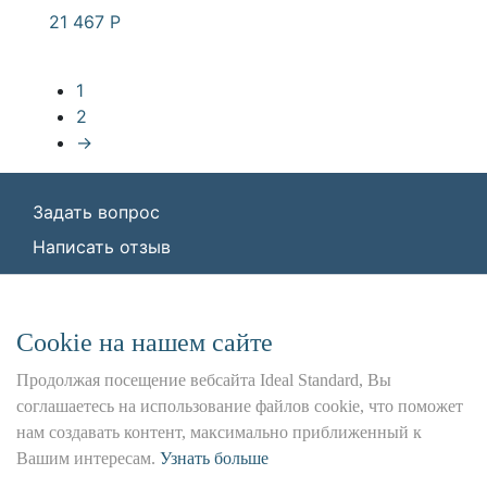
21 467
Р
1
2
→
Задать вопрос
Написать отзыв
© ООО «Идеал Стандарт Солюшенс»
2026
ООО «Идеал Стандарт Солюшенс», ИНН:
Сookie на нашем сайте
7736342535, КПП: 772501001, ОГРН:
1227700443266,
Продолжая посещение вебсайта Ideal Standard, Вы
Юр. адрес: 115162, г. Москва, Шаболовка ул.,
соглашаетесь на использование файлов cookie, что поможет
д. 31 Б
нам создавать контент, максимально приближенный к
Вашим интересам.
Узнать больше
Использование данного сайта является предметом
наших
Положения и Условия
,
Политика