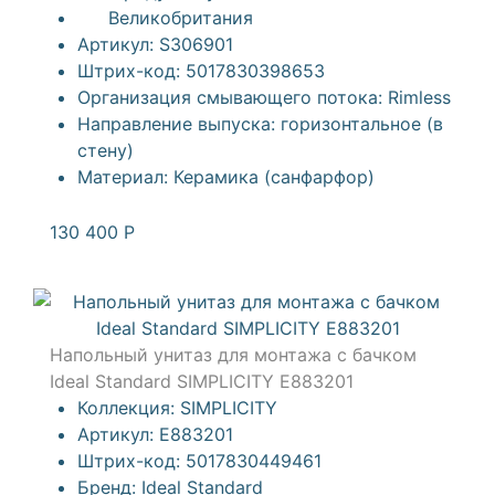
Великобритания
Артикул:
S306901
Штрих-код:
5017830398653
Организация смывающего потока:
Rimless
Направление выпуска:
горизонтальное (в
стену)
Материал:
Керамика (санфарфор)
130 400
Р
Напольный унитаз для монтажа с бачком
Ideal Standard SIMPLICITY E883201
Коллекция:
SIMPLICITY
Артикул:
E883201
Штрих-код:
5017830449461
Бренд:
Ideal Standard