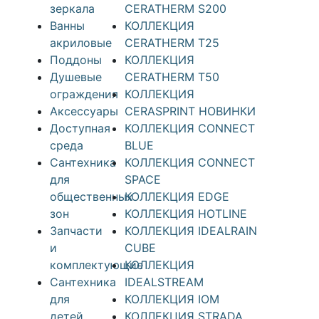
зеркала
CERATHERM S200
Ванны
КОЛЛЕКЦИЯ
акриловые
CERATHERM T25
Поддоны
КОЛЛЕКЦИЯ
Душевые
CERATHERM T50
ограждения
КОЛЛЕКЦИЯ
Аксессуары
CERASPRINT НОВИНКИ
Доступная
КОЛЛЕКЦИЯ CONNECT
среда
BLUE
Cантехника
КОЛЛЕКЦИЯ CONNECT
для
SPACE
общественных
КОЛЛЕКЦИЯ EDGE
зон
КОЛЛЕКЦИЯ HOTLINE
Запчасти
КОЛЛЕКЦИЯ IDEALRAIN
и
CUBE
комплектующие
КОЛЛЕКЦИЯ
Сантехника
IDEALSTREAM
для
КОЛЛЕКЦИЯ IOM
детей
КОЛЛЕКЦИЯ STRADA