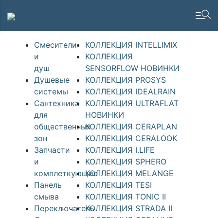
Смесители
КОЛЛЕКЦИЯ INTELLIMIX
и
КОЛЛЕКЦИЯ
душ
SENSORFLOW НОВИНКИ
Душевые
КОЛЛЕКЦИЯ PROSYS
системы
КОЛЛЕКЦИЯ IDEALRAIN
Сантехника
КОЛЛЕКЦИЯ ULTRAFLAT
для
НОВИНКИ
общественных
КОЛЛЕКЦИЯ CERAPLAN
зон
КОЛЛЕКЦИЯ CERALOOK
Запчасти
КОЛЛЕКЦИЯ I.LIFE
и
КОЛЛЕКЦИЯ SPHERO
комплеткующие
КОЛЛЕКЦИЯ MELANGE
Панель
КОЛЛЕКЦИЯ TESI
смыва
КОЛЛЕКЦИЯ TONIC II
Переключатель
КОЛЛЕКЦИЯ STRADA II