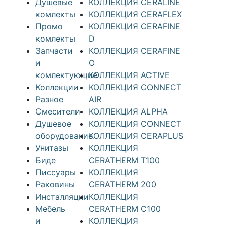
Душевые
КОЛЛЕКЦИЯ CERALINE
комлекты
КОЛЛЕКЦИЯ CERAFLEX
Промо
КОЛЛЕКЦИЯ CERAFINE
комлекты
D
Запчасти
КОЛЛЕКЦИЯ CERAFINE
и
O
комлектующие
КОЛЛЕКЦИЯ ACTIVE
Коллекции
КОЛЛЕКЦИЯ CONNECT
Разное
AIR
Смесители
КОЛЛЕКЦИЯ ALPHA
Душевое
КОЛЛЕКЦИЯ CONNECT
оборудование
КОЛЛЕКЦИЯ CERAPLUS
Унитазы
КОЛЛЕКЦИЯ
Биде
CERATHERM T100
Писсуары
КОЛЛЕКЦИЯ
Раковины
CERATHERM 200
Инсталляции
КОЛЛЕКЦИЯ
Мебель
CERATHERM C100
и
КОЛЛЕКЦИЯ