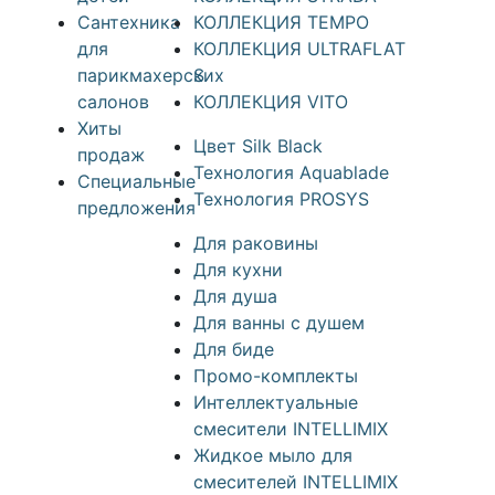
Сантехника
КОЛЛЕКЦИЯ TEMPO
для
КОЛЛЕКЦИЯ ULTRAFLAT
парикмахерских
S
салонов
КОЛЛЕКЦИЯ VITO
Хиты
Цвет Silk Black
продаж
Технология Aquablade
Специальные
Технология PROSYS
предложения
Для раковины
Для кухни
Для душа
Для ванны с душем
Для биде
Промо-комплекты
Интеллектуальные
смесители INTELLIMIX
Жидкое мыло для
смесителей INTELLIMIX