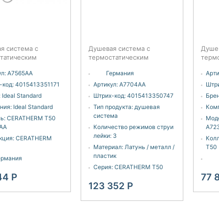
я система с
Душевая система с
Душе
татическим
термостатическим
терм
елем для душа Ideal
смесителем для душа Ideal
смеси
л:
A7565AA
Германия
Арти
rd Ceratherm T50
Standard CERATHERM T50
A723
AA
A7704AA
-код:
4015413351171
Артикул:
A7704AA
Штри
:
Ideal Standard
Штрих-код:
4015413350747
Брен
ния:
Ideal Standard
Тип продукта:
душевая
Ком
система
ь:
CERATHERM T50
Мод
AA
Количество режимов струи
A72
лейки:
3
кция:
CERATHERM
Кол
Материал:
Латунь / металл /
T50
пластик
ермания
Серия:
CERATHERM T50
44
Р
77 
123 352
Р