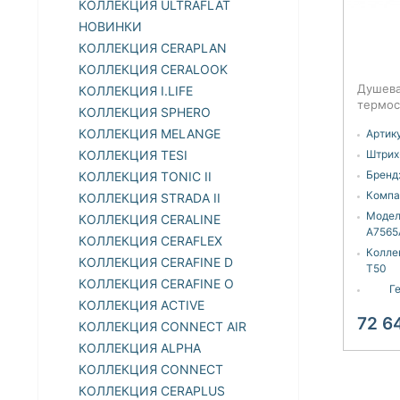
КОЛЛЕКЦИЯ ULTRAFLAT
НОВИНКИ
КОЛЛЕКЦИЯ CERAPLAN
КОЛЛЕКЦИЯ CERALOOK
Душева
КОЛЛЕКЦИЯ I.LIFE
термос
КОЛЛЕКЦИЯ SPHERO
смесит
КОЛЛЕКЦИЯ MELANGE
Артику
Standa
A7565
КОЛЛЕКЦИЯ TESI
Штрих
Бренд
КОЛЛЕКЦИЯ TONIC II
Компа
КОЛЛЕКЦИЯ STRADA II
Модел
КОЛЛЕКЦИЯ CERALINE
A7565
КОЛЛЕКЦИЯ CERAFLEX
Колле
КОЛЛЕКЦИЯ CERAFINE D
T50
КОЛЛЕКЦИЯ CERAFINE O
Г
КОЛЛЕКЦИЯ ACTIVE
72 6
КОЛЛЕКЦИЯ CONNECT AIR
КОЛЛЕКЦИЯ ALPHA
КОЛЛЕКЦИЯ CONNECT
КОЛЛЕКЦИЯ CERAPLUS