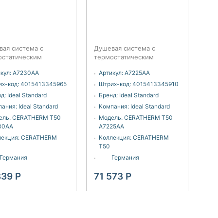
вая система с
Душевая система с
остатическим
термостатическим
телем Ideal Standard
смесителем Ideal Standard
кул:
A7230AA
Артикул:
A7225AA
0AA
Ceratherm T50 A7225AA
х-код:
4015413345965
Штрих-код:
4015413345910
д:
Ideal Standard
Бренд:
Ideal Standard
пания:
Ideal Standard
Компания:
Ideal Standard
ель:
CERATHERM T50
Модель:
CERATHERM T50
30AA
A7225AA
лекция:
CERATHERM
Коллекция:
CERATHERM
T50
Германия
Германия
839
Р
71 573
Р