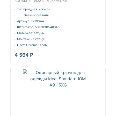
SQUARE E2193AA , с крепежом
Тип продукта:
крючок
Великобритания
Артикул:
E2193AA
Штрих-код:
5017830548645
Материал:
латунь
Монтаж:
на стену
Цвет:
Chrome (Хром)
4 564
Р