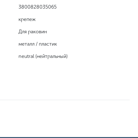
3800828035065
крепеж
Для раковин
металл / пластик
neutral (нейтральный)