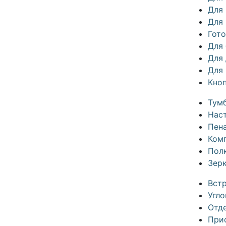
Для
Для 
Гот
Для
Для
Для
Кно
Тум
Нас
Пен
Ком
Пол
Зер
Вст
Угл
Отд
При