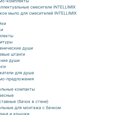
мо-комплекты
ллектуальные смесители INTELLIMIX
кое мыло для смесителей INTELLIMIX
йки
ки
плекты
нитуры
иенические души
евые штанги
хние души
нги
жатели для душа
мо-предложения
ольные компакты
весные
тавные (бачок в стене)
ольные для монтажа с бачком
енья и крышки