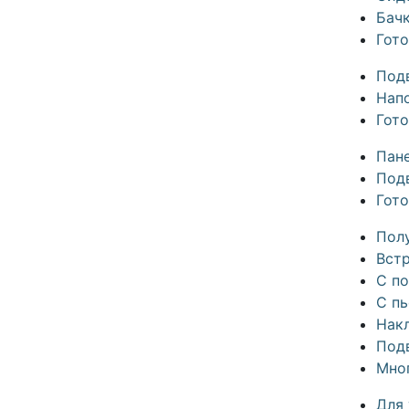
Бач
Гот
Под
Нап
Гот
Пан
Под
Гот
Пол
Вст
С п
С п
Нак
Под
Мно
Для 