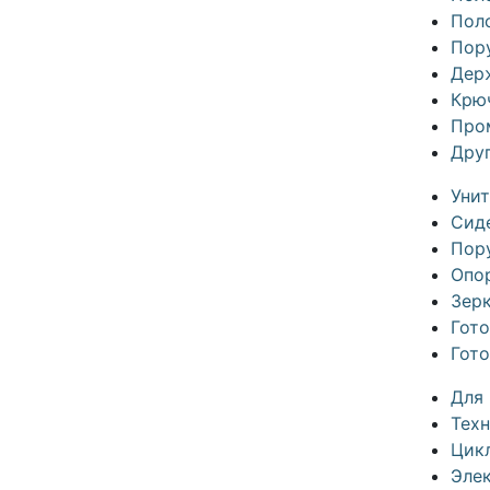
Пол
Пор
Дер
Крю
Про
Дру
Уни
Сид
Пор
Опо
Зер
Гот
Гот
Для
Техн
Цик
Эле