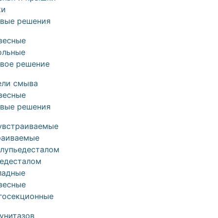
ки
овые решения
весные
ольные
овое решение
ели смыва
весные
овые решения
увстраиваемые
раиваемые
олупьедесталом
ьедесталом
ладные
весные
госекционные
унитазов