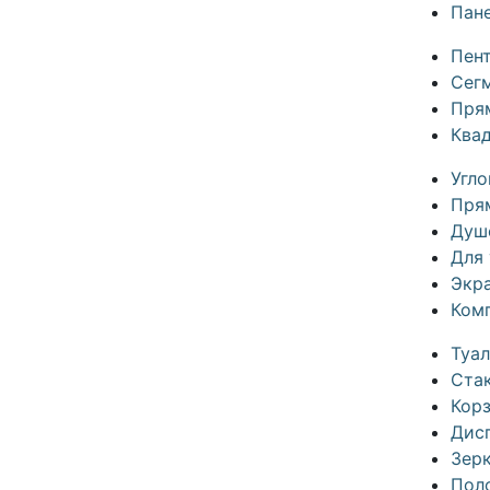
Пане
Пен
Сег
Пря
Ква
Угл
Пря
Душ
Для 
Экр
Ком
Туа
Ста
Кор
Дис
Зерк
Пол