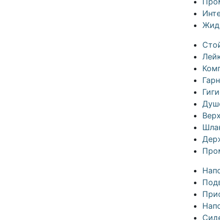
Про
Инте
Жид
Сто
Лей
Ком
Гар
Гиг
Душ
Вер
Шла
Дер
Про
Нап
Под
Прис
Нап
Сид