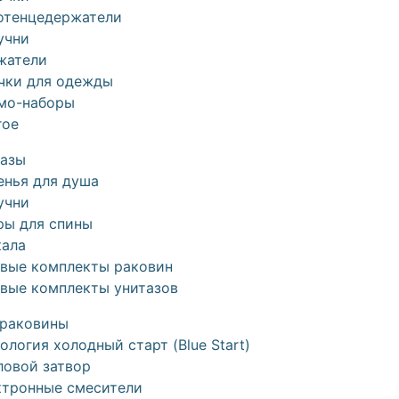
отенцедержатели
учни
жатели
чки для одежды
мо-наборы
гое
тазы
енья для душа
учни
ры для спины
кала
овые комплекты раковин
овые комплекты унитазов
 раковины
ология холодный старт (Blue Start)
ловой затвор
ктронные смесители