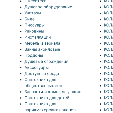
Смесители
КОЛ
Душевое оборудование
КОЛ
Унитазы
КОЛ
Биде
КОЛ
Писсуары
КОЛ
Раковины
КОЛ
Инсталляции
КОЛ
Мебель и зеркала
КОЛ
Ванны акриловые
КОЛ
Поддоны
КОЛ
Душевые ограждения
КОЛ
Аксессуары
КОЛ
Доступная среда
КОЛ
Cантехника для
КОЛ
общественных зон
КОЛ
Запчасти и комплектующие
КОЛ
Сантехника для детей
КОЛ
Сантехника для
КОЛ
парикмахерских салонов
КОЛ