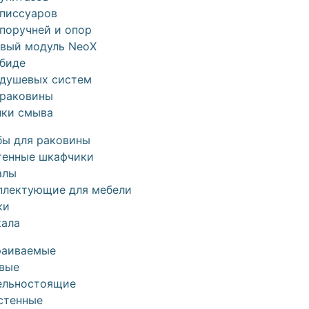
 писсуаров
поручней и опор
овый модуль NeoX
 биде
 душевых систем
 раковины
пки смыва
бы для раковины
тенные шкафчики
алы
плектующие для мебели
ки
кала
раиваемые
овые
ельностоящие
стенные