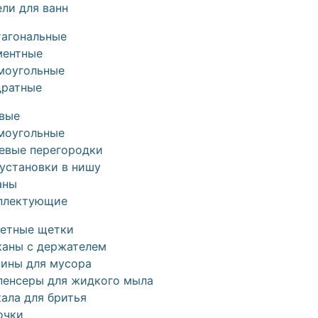
ли для ванн
тагональные
ментные
моугольные
дратные
овые
моугольные
евые перегородки
установки в нишу
аны
плектующие
летные щетки
каны с держателем
зины для мусора
пенсеры для жидкого мыла
ала для бритья
очки