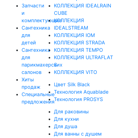
Запчасти
КОЛЛЕКЦИЯ IDEALRAIN
и
CUBE
комплектующие
КОЛЛЕКЦИЯ
Сантехника
IDEALSTREAM
для
КОЛЛЕКЦИЯ IOM
детей
КОЛЛЕКЦИЯ STRADA
Сантехника
КОЛЛЕКЦИЯ TEMPO
для
КОЛЛЕКЦИЯ ULTRAFLAT
парикмахерских
S
салонов
КОЛЛЕКЦИЯ VITO
Хиты
Цвет Silk Black
продаж
Технология Aquablade
Специальные
Технология PROSYS
предложения
Для раковины
Для кухни
Для душа
Для ванны с душем