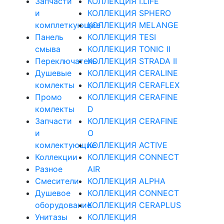
Запчасти
КОЛЛЕКЦИЯ I.LIFE
и
КОЛЛЕКЦИЯ SPHERO
комплеткующие
КОЛЛЕКЦИЯ MELANGE
Панель
КОЛЛЕКЦИЯ TESI
смыва
КОЛЛЕКЦИЯ TONIC II
Переключатель
КОЛЛЕКЦИЯ STRADA II
Душевые
КОЛЛЕКЦИЯ CERALINE
комлекты
КОЛЛЕКЦИЯ CERAFLEX
Промо
КОЛЛЕКЦИЯ CERAFINE
комлекты
D
Запчасти
КОЛЛЕКЦИЯ CERAFINE
и
O
комлектующие
КОЛЛЕКЦИЯ ACTIVE
Коллекции
КОЛЛЕКЦИЯ CONNECT
Разное
AIR
Смесители
КОЛЛЕКЦИЯ ALPHA
Душевое
КОЛЛЕКЦИЯ CONNECT
оборудование
КОЛЛЕКЦИЯ CERAPLUS
Унитазы
КОЛЛЕКЦИЯ