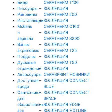
Биде
CERATHERM T100
Писсуары
КОЛЛЕКЦИЯ
Раковины
CERATHERM 200
Инсталляции
КОЛЛЕКЦИЯ
Мебель
CERATHERM C100
и
КОЛЛЕКЦИЯ
зеркала
CERATHERM S200
Ванны
КОЛЛЕКЦИЯ
акриловые
CERATHERM T25
Поддоны
КОЛЛЕКЦИЯ
Душевые
CERATHERM T50
ограждения
КОЛЛЕКЦИЯ
Аксессуары
CERASPRINT НОВИНКИ
Доступная
КОЛЛЕКЦИЯ CONNECT
среда
BLUE
Cантехника
КОЛЛЕКЦИЯ CONNECT
для
SPACE
общественных
КОЛЛЕКЦИЯ EDGE
зон
КОЛЛЕКЦИЯ HOTLINE