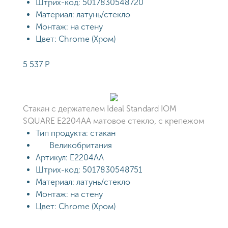
Штрих-код:
5017830548720
Материал:
латунь/стекло
Монтаж:
на стену
Цвет:
Chrome (Хром)
5 537
Р
Стакан с держателем Ideal Standard IOM
SQUARE E2204AA матовое стекло, с крепежом
Тип продукта:
стакан
Великобритания
Артикул:
E2204AA
Штрих-код:
5017830548751
Материал:
латунь/стекло
Монтаж:
на стену
Цвет:
Chrome (Хром)