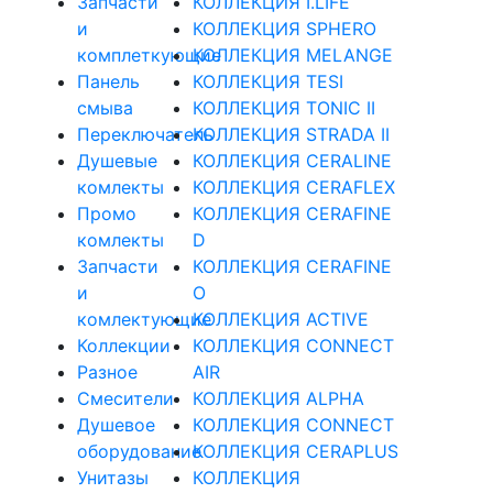
Запчасти
КОЛЛЕКЦИЯ I.LIFE
и
КОЛЛЕКЦИЯ SPHERO
комплеткующие
КОЛЛЕКЦИЯ MELANGE
Панель
КОЛЛЕКЦИЯ TESI
смыва
КОЛЛЕКЦИЯ TONIC II
Переключатель
КОЛЛЕКЦИЯ STRADA II
Душевые
КОЛЛЕКЦИЯ CERALINE
комлекты
КОЛЛЕКЦИЯ CERAFLEX
Промо
КОЛЛЕКЦИЯ CERAFINE
комлекты
D
Запчасти
КОЛЛЕКЦИЯ CERAFINE
и
O
комлектующие
КОЛЛЕКЦИЯ ACTIVE
Коллекции
КОЛЛЕКЦИЯ CONNECT
Разное
AIR
Смесители
КОЛЛЕКЦИЯ ALPHA
Душевое
КОЛЛЕКЦИЯ CONNECT
оборудование
КОЛЛЕКЦИЯ CERAPLUS
Унитазы
КОЛЛЕКЦИЯ