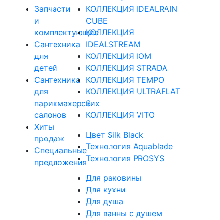
Запчасти
КОЛЛЕКЦИЯ IDEALRAIN
и
CUBE
комплектующие
КОЛЛЕКЦИЯ
Сантехника
IDEALSTREAM
для
КОЛЛЕКЦИЯ IOM
детей
КОЛЛЕКЦИЯ STRADA
Сантехника
КОЛЛЕКЦИЯ TEMPO
для
КОЛЛЕКЦИЯ ULTRAFLAT
парикмахерских
S
салонов
КОЛЛЕКЦИЯ VITO
Хиты
Цвет Silk Black
продаж
Технология Aquablade
Специальные
Технология PROSYS
предложения
Для раковины
Для кухни
Для душа
Для ванны с душем