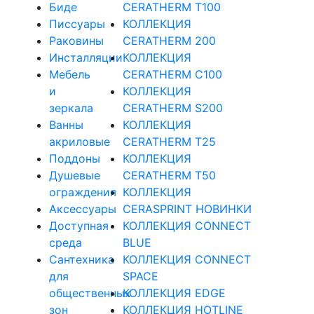
Биде
CERATHERM T100
Писсуары
КОЛЛЕКЦИЯ
Раковины
CERATHERM 200
Инсталляции
КОЛЛЕКЦИЯ
Мебель
CERATHERM C100
и
КОЛЛЕКЦИЯ
зеркала
CERATHERM S200
Ванны
КОЛЛЕКЦИЯ
акриловые
CERATHERM T25
Поддоны
КОЛЛЕКЦИЯ
Душевые
CERATHERM T50
ограждения
КОЛЛЕКЦИЯ
Аксессуары
CERASPRINT НОВИНКИ
Доступная
КОЛЛЕКЦИЯ CONNECT
среда
BLUE
Cантехника
КОЛЛЕКЦИЯ CONNECT
для
SPACE
общественных
КОЛЛЕКЦИЯ EDGE
зон
КОЛЛЕКЦИЯ HOTLINE