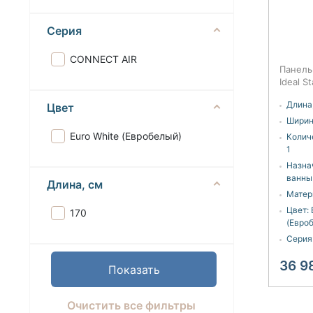
Серия
CONNECT AIR
Панель
Ideal 
AIR E10
Длина,
Цвет
Ширин
Euro White (Евробелый)
Колич
1
Назна
ванны
Длина, см
Матер
Цвет:
170
(Евро
Серия
36 9
Очистить все фильтры