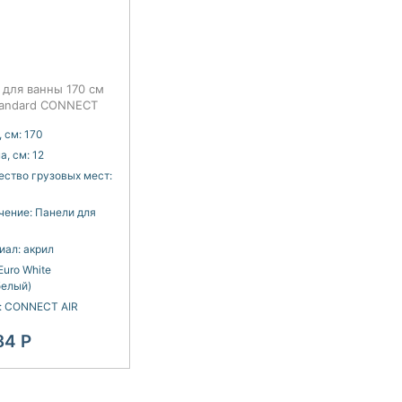
 для ванны 170 см
Standard CONNECT
8401
 см:
170
а, см:
12
ество грузовых мест:
чение:
Панели для
иал:
акрил
Euro White
белый)
:
CONNECT AIR
84
Р