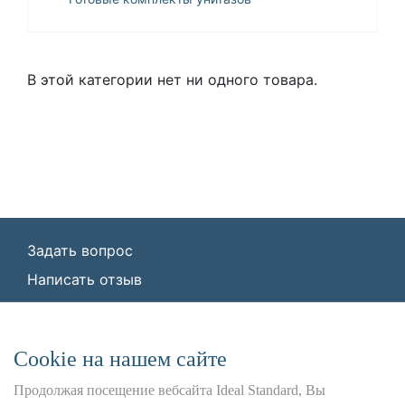
В этой категории нет ни одного товара.
Задать вопрос
Написать отзыв
© ООО «Идеал Стандарт Солюшенс»
2026
ООО «Идеал Стандарт Солюшенс», ИНН:
Сookie на нашем сайте
7736342535, КПП: 772501001, ОГРН:
1227700443266,
Продолжая посещение вебсайта Ideal Standard, Вы