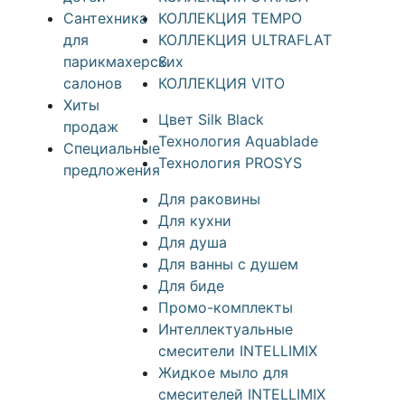
Сантехника
КОЛЛЕКЦИЯ TEMPO
для
КОЛЛЕКЦИЯ ULTRAFLAT
парикмахерских
S
салонов
КОЛЛЕКЦИЯ VITO
Хиты
Цвет Silk Black
продаж
Технология Aquablade
Специальные
Технология PROSYS
предложения
Для раковины
Для кухни
Для душа
Для ванны с душем
Для биде
Промо-комплекты
Интеллектуальные
смесители INTELLIMIX
Жидкое мыло для
смесителей INTELLIMIX