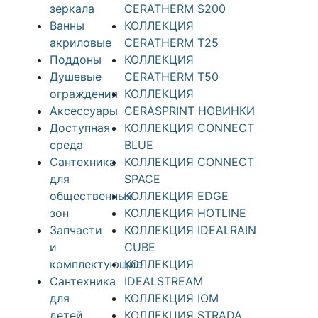
зеркала
CERATHERM S200
Ванны
КОЛЛЕКЦИЯ
акриловые
CERATHERM T25
Поддоны
КОЛЛЕКЦИЯ
Душевые
CERATHERM T50
ограждения
КОЛЛЕКЦИЯ
Аксессуары
CERASPRINT НОВИНКИ
Доступная
КОЛЛЕКЦИЯ CONNECT
среда
BLUE
Cантехника
КОЛЛЕКЦИЯ CONNECT
для
SPACE
общественных
КОЛЛЕКЦИЯ EDGE
зон
КОЛЛЕКЦИЯ HOTLINE
Запчасти
КОЛЛЕКЦИЯ IDEALRAIN
и
CUBE
комплектующие
КОЛЛЕКЦИЯ
Сантехника
IDEALSTREAM
для
КОЛЛЕКЦИЯ IOM
детей
КОЛЛЕКЦИЯ STRADA