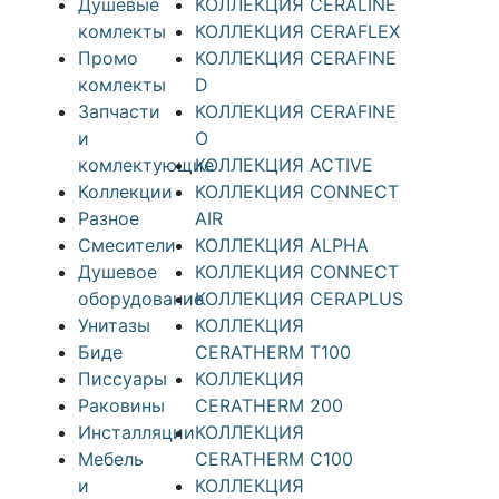
Душевые
КОЛЛЕКЦИЯ CERALINE
комлекты
КОЛЛЕКЦИЯ CERAFLEX
Промо
КОЛЛЕКЦИЯ CERAFINE
комлекты
D
Запчасти
КОЛЛЕКЦИЯ CERAFINE
и
O
комлектующие
КОЛЛЕКЦИЯ ACTIVE
Коллекции
КОЛЛЕКЦИЯ CONNECT
Разное
AIR
Смесители
КОЛЛЕКЦИЯ ALPHA
Душевое
КОЛЛЕКЦИЯ CONNECT
оборудование
КОЛЛЕКЦИЯ CERAPLUS
Унитазы
КОЛЛЕКЦИЯ
Биде
CERATHERM T100
Писсуары
КОЛЛЕКЦИЯ
Раковины
CERATHERM 200
Инсталляции
КОЛЛЕКЦИЯ
Мебель
CERATHERM C100
и
КОЛЛЕКЦИЯ