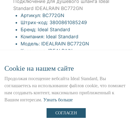
Подключение для душевого шланга Ideal
Standard IDEALRAIN BC772GN
Артикул:
BC772GN
Штрих-код:
3800861085249
Бренд:
Ideal Standard
Компания:
Ideal Standard
Модель:
IDEALRAIN BC772GN
Коллекция:
IDEALRAIN
Болгария
Сookie на нашем сайте
10 015
Р
Продолжая посещение вебсайта Ideal Standard, Вы
соглашаетесь на использование файлов cookie, что поможет
нам создавать контент, максимально приближенный к
Вашим интересам.
Узнать больше
Подключение для душевого шланга Ideal
Standard IDEALRAIN BC772AA
СОГЛАСЕН
Артикул:
BC772AA
Штрих-код:
3800861084921