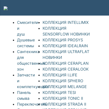
Смесители
КОЛЛЕКЦИЯ INTELLIMIX
и
КОЛЛЕКЦИЯ
душ
SENSORFLOW НОВИНКИ
Душевые
КОЛЛЕКЦИЯ PROSYS
системы
КОЛЛЕКЦИЯ IDEALRAIN
Сантехника
КОЛЛЕКЦИЯ ULTRAFLAT
для
НОВИНКИ
общественных
КОЛЛЕКЦИЯ CERAPLAN
зон
КОЛЛЕКЦИЯ CERALOOK
Запчасти
КОЛЛЕКЦИЯ I.LIFE
и
КОЛЛЕКЦИЯ SPHERO
комплеткующие
КОЛЛЕКЦИЯ MELANGE
Панель
КОЛЛЕКЦИЯ TESI
смыва
КОЛЛЕКЦИЯ TONIC II
Переключатель
КОЛЛЕКЦИЯ STRADA II