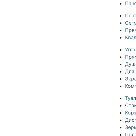
Пане
Пен
Сег
Пря
Ква
Угл
Пря
Душ
Для 
Экр
Ком
Туа
Ста
Кор
Дис
Зерк
Пол