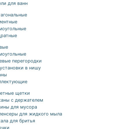
ли для ванн
тагональные
ментные
моугольные
дратные
овые
моугольные
евые перегородки
установки в нишу
аны
плектующие
летные щетки
каны с держателем
зины для мусора
пенсеры для жидкого мыла
ала для бритья
очки