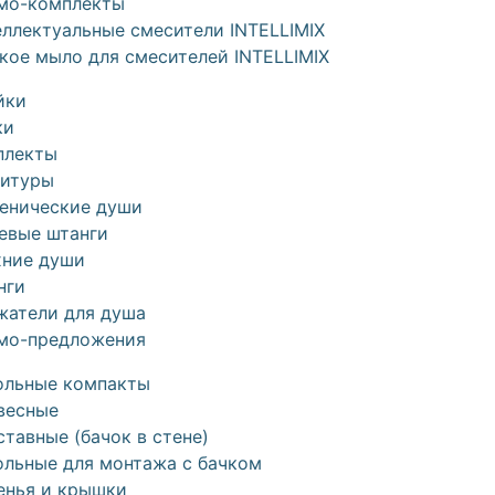
мо-комплекты
ллектуальные смесители INTELLIMIX
кое мыло для смесителей INTELLIMIX
йки
ки
плекты
нитуры
иенические души
евые штанги
хние души
нги
жатели для душа
мо-предложения
ольные компакты
весные
тавные (бачок в стене)
ольные для монтажа с бачком
енья и крышки