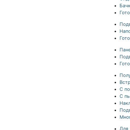
Бач
Гот
Под
Нап
Гот
Пан
Под
Гот
Пол
Вст
С п
С п
Нак
Под
Мно
Для 