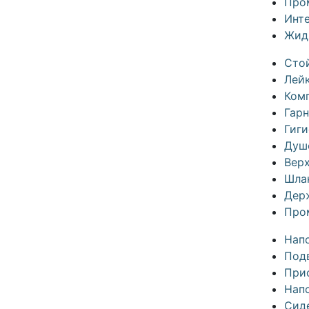
Про
Инте
Жид
Сто
Лей
Ком
Гар
Гиг
Душ
Вер
Шла
Дер
Про
Нап
Под
Прис
Нап
Сид