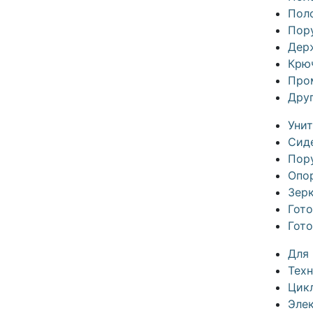
Пол
Пор
Дер
Крю
Про
Дру
Уни
Сид
Пор
Опо
Зер
Гот
Гот
Для
Техн
Цик
Эле