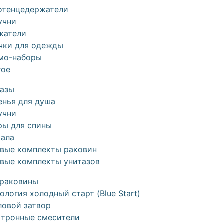
отенцедержатели
учни
жатели
чки для одежды
мо-наборы
гое
тазы
енья для душа
учни
ры для спины
кала
овые комплекты раковин
овые комплекты унитазов
 раковины
ология холодный старт (Blue Start)
ловой затвор
ктронные смесители