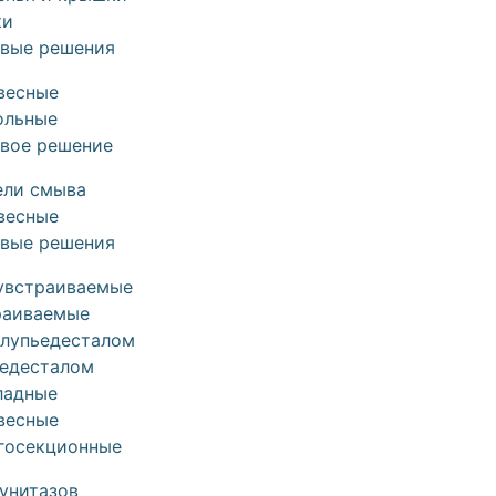
ки
овые решения
весные
ольные
овое решение
ели смыва
весные
овые решения
увстраиваемые
раиваемые
олупьедесталом
ьедесталом
ладные
весные
госекционные
унитазов