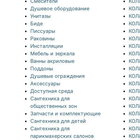
Смесители
КОЛ
Душевое оборудование
КОЛ
Унитазы
КОЛ
Биде
КОЛ
Писсуары
КОЛ
Раковины
КОЛ
Инсталляции
КОЛ
Мебель и зеркала
КОЛ
Ванны акриловые
КОЛ
Поддоны
КОЛ
Душевые ограждения
КОЛ
Аксессуары
КОЛ
Доступная среда
КОЛ
Cантехника для
КОЛ
общественных зон
КОЛ
Запчасти и комплектующие
КОЛ
Сантехника для детей
КОЛ
Сантехника для
КОЛ
парикмахерских салонов
КОЛ