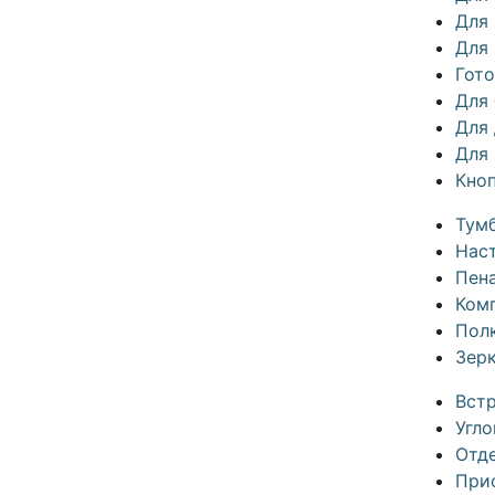
Для
Для 
Гот
Для
Для
Для
Кно
Тум
Нас
Пен
Ком
Пол
Зер
Вст
Угл
Отд
При