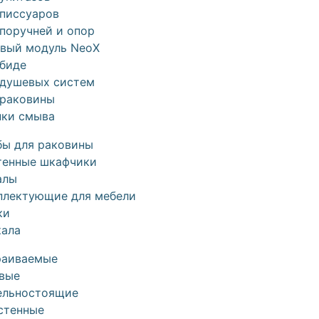
 писсуаров
поручней и опор
овый модуль NeoX
 биде
 душевых систем
 раковины
пки смыва
бы для раковины
тенные шкафчики
алы
плектующие для мебели
ки
кала
раиваемые
овые
ельностоящие
стенные