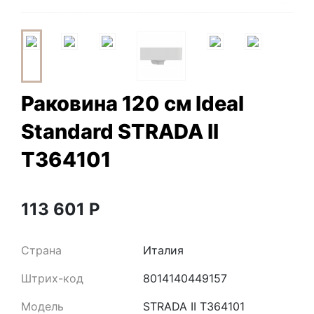
Раковина 120 см Ideal
Standard STRADA II
T364101
113 601
Р
Страна
Италия
Штрих-код
8014140449157
Модель
STRADA II T364101