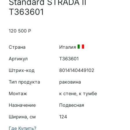
Standard STRADA II
T363601
120 500
Р
Страна
Италия
Артикул
T363601
Штрих-код
8014140449102
Тип продукта
раковина
Монтаж
к стене, к тумбе
Назначение
Подвесная
Ширина, см
124
Где Купить?