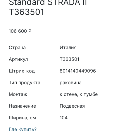
Standard STRADA II
T363501
106 600
Р
Страна
Италия
Артикул
T363501
Штрих-код
8014140449096
Тип продукта
раковина
Монтаж
к стене, к тумбе
Назначение
Подвесная
Ширина, см
104
Где Купить?