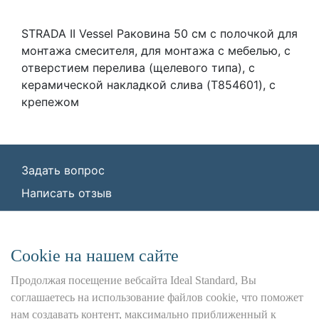
STRADA II Vessel Раковина 50 см с полочкой для
монтажа смесителя, для монтажа с мебелью, с
отверстием перелива (щелевого типа), с
керамической накладкой слива (T854601), с
крепежом
Задать вопрос
Написать отзыв
© ООО «Идеал Стандарт Солюшенс»
2026
ООО «Идеал Стандарт Солюшенс», ИНН:
Сookie на нашем сайте
7736342535, КПП: 772501001, ОГРН:
1227700443266,
Продолжая посещение вебсайта Ideal Standard, Вы
Юр. адрес: 115162, г. Москва, Шаболовка ул.,
соглашаетесь на использование файлов cookie, что поможет
д. 31 Б
нам создавать контент, максимально приближенный к