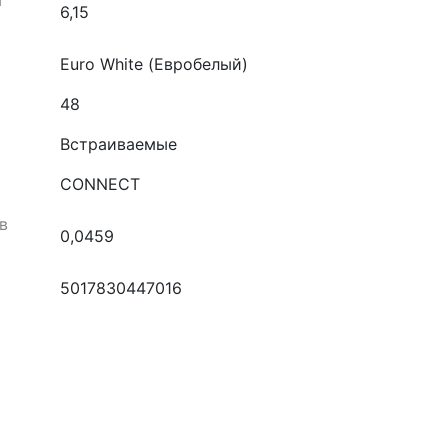
а
6,15
Euro White (Евробелый)
48
Встраиваемые
CONNECT
в
0,0459
5017830447016