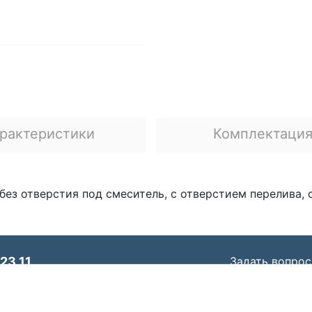
рактеристики
Комплектаци
без отверстия под смеситель, с отверстием перелива
23 11
Задать вопрос
© ООО «Идеал Стандарт Солюшенс»
2026