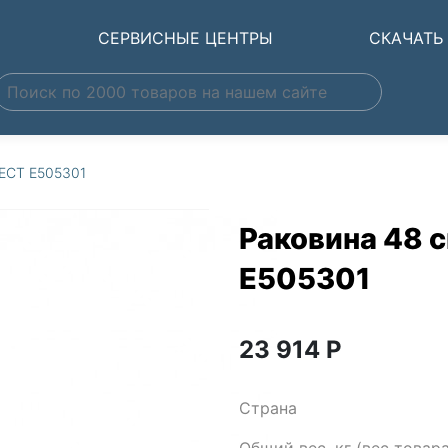
Ы
СЕРВИСНЫЕ ЦЕНТРЫ
СКАЧАТЬ
NECT E505301
Раковина 48 
E505301
23 914
Р
Страна