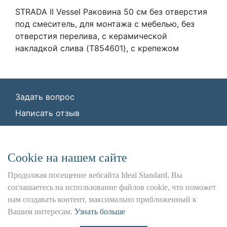
STRADA II Vessel Раковина 50 см без отверстия
под смеситель, для монтажа с мебелью, без
отверстия перелива, с керамической
накладкой слива (T854601), с крепежом
Задать вопрос
Написать отзыв
© ООО «Идеал Стандарт Солюшенс»
2026
ООО «Идеал Стандарт Солюшенс», ИНН:
Сookie на нашем сайте
7736342535, КПП: 772501001, ОГРН:
1227700443266,
Продолжая посещение вебсайта Ideal Standard, Вы
Юр. адрес: 115162, г. Москва, Шаболовка ул.,
соглашаетесь на использование файлов cookie, что поможет
д. 31 Б
нам создавать контент, максимально приближенный к
Вашим интересам.
Узнать больше
Использование данного сайта является предметом
наших
Положения и Условия
,
Политика