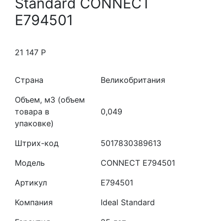
Standard CONNECT
E794501
21 147
Р
Страна
Великобритания
Объем, м3 (объем
товара в
0,049
упаковке)
Штрих-код
5017830389613
Модель
CONNECT E794501
Артикул
E794501
Компания
Ideal Standard