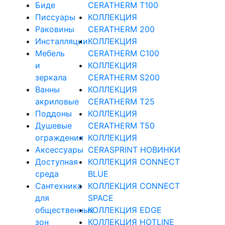
Биде
CERATHERM T100
Писсуары
КОЛЛЕКЦИЯ
Раковины
CERATHERM 200
Инсталляции
КОЛЛЕКЦИЯ
Мебель
CERATHERM C100
и
КОЛЛЕКЦИЯ
зеркала
CERATHERM S200
Ванны
КОЛЛЕКЦИЯ
акриловые
CERATHERM T25
Поддоны
КОЛЛЕКЦИЯ
Душевые
CERATHERM T50
ограждения
КОЛЛЕКЦИЯ
Аксессуары
CERASPRINT НОВИНКИ
Доступная
КОЛЛЕКЦИЯ CONNECT
среда
BLUE
Cантехника
КОЛЛЕКЦИЯ CONNECT
для
SPACE
общественных
КОЛЛЕКЦИЯ EDGE
зон
КОЛЛЕКЦИЯ HOTLINE