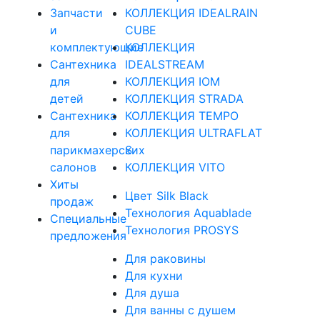
Запчасти
КОЛЛЕКЦИЯ IDEALRAIN
и
CUBE
комплектующие
КОЛЛЕКЦИЯ
Сантехника
IDEALSTREAM
для
КОЛЛЕКЦИЯ IOM
детей
КОЛЛЕКЦИЯ STRADA
Сантехника
КОЛЛЕКЦИЯ TEMPO
для
КОЛЛЕКЦИЯ ULTRAFLAT
парикмахерских
S
салонов
КОЛЛЕКЦИЯ VITO
Хиты
Цвет Silk Black
продаж
Технология Aquablade
Специальные
Технология PROSYS
предложения
Для раковины
Для кухни
Для душа
Для ванны с душем