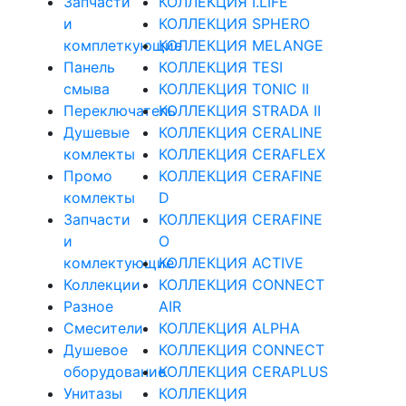
Запчасти
КОЛЛЕКЦИЯ I.LIFE
и
КОЛЛЕКЦИЯ SPHERO
комплеткующие
КОЛЛЕКЦИЯ MELANGE
Панель
КОЛЛЕКЦИЯ TESI
смыва
КОЛЛЕКЦИЯ TONIC II
Переключатель
КОЛЛЕКЦИЯ STRADA II
Душевые
КОЛЛЕКЦИЯ CERALINE
комлекты
КОЛЛЕКЦИЯ CERAFLEX
Промо
КОЛЛЕКЦИЯ CERAFINE
комлекты
D
Запчасти
КОЛЛЕКЦИЯ CERAFINE
и
O
комлектующие
КОЛЛЕКЦИЯ ACTIVE
Коллекции
КОЛЛЕКЦИЯ CONNECT
Разное
AIR
Смесители
КОЛЛЕКЦИЯ ALPHA
Душевое
КОЛЛЕКЦИЯ CONNECT
оборудование
КОЛЛЕКЦИЯ CERAPLUS
Унитазы
КОЛЛЕКЦИЯ