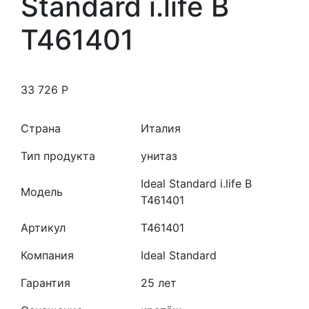
Standard i.life B
T461401
33 726
Р
Страна
Италия
Тип продукта
унитаз
Ideal Standard i.life B
Модель
T461401
Артикул
T461401
Компания
Ideal Standard
Гарантия
25 лет