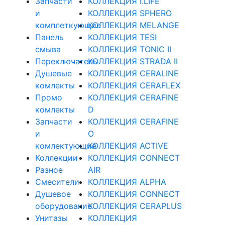
Запчасти
КОЛЛЕКЦИЯ I.LIFE
и
КОЛЛЕКЦИЯ SPHERO
комплеткующие
КОЛЛЕКЦИЯ MELANGE
Панель
КОЛЛЕКЦИЯ TESI
смыва
КОЛЛЕКЦИЯ TONIC II
Переключатель
КОЛЛЕКЦИЯ STRADA II
Душевые
КОЛЛЕКЦИЯ CERALINE
комлекты
КОЛЛЕКЦИЯ CERAFLEX
Промо
КОЛЛЕКЦИЯ CERAFINE
комлекты
D
Запчасти
КОЛЛЕКЦИЯ CERAFINE
и
O
комлектующие
КОЛЛЕКЦИЯ ACTIVE
Коллекции
КОЛЛЕКЦИЯ CONNECT
Разное
AIR
Смесители
КОЛЛЕКЦИЯ ALPHA
Душевое
КОЛЛЕКЦИЯ CONNECT
оборудование
КОЛЛЕКЦИЯ CERAPLUS
Унитазы
КОЛЛЕКЦИЯ