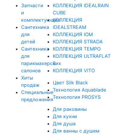
Запчасти
КОЛЛЕКЦИЯ IDEALRAIN
и
CUBE
комплектующие
КОЛЛЕКЦИЯ
Сантехника
IDEALSTREAM
для
КОЛЛЕКЦИЯ IOM
детей
КОЛЛЕКЦИЯ STRADA
Сантехника
КОЛЛЕКЦИЯ TEMPO
для
КОЛЛЕКЦИЯ ULTRAFLAT
парикмахерских
S
салонов
КОЛЛЕКЦИЯ VITO
Хиты
Цвет Silk Black
продаж
Технология Aquablade
Специальные
Технология PROSYS
предложения
Для раковины
Для кухни
Для душа
Для ванны с душем