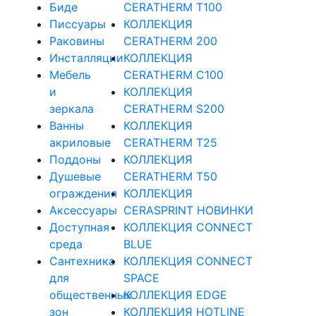
Биде
CERATHERM T100
Писсуары
КОЛЛЕКЦИЯ
Раковины
CERATHERM 200
Инсталляции
КОЛЛЕКЦИЯ
Мебель
CERATHERM C100
и
КОЛЛЕКЦИЯ
зеркала
CERATHERM S200
Ванны
КОЛЛЕКЦИЯ
акриловые
CERATHERM T25
Поддоны
КОЛЛЕКЦИЯ
Душевые
CERATHERM T50
ограждения
КОЛЛЕКЦИЯ
Аксессуары
CERASPRINT НОВИНКИ
Доступная
КОЛЛЕКЦИЯ CONNECT
среда
BLUE
Cантехника
КОЛЛЕКЦИЯ CONNECT
для
SPACE
общественных
КОЛЛЕКЦИЯ EDGE
зон
КОЛЛЕКЦИЯ HOTLINE