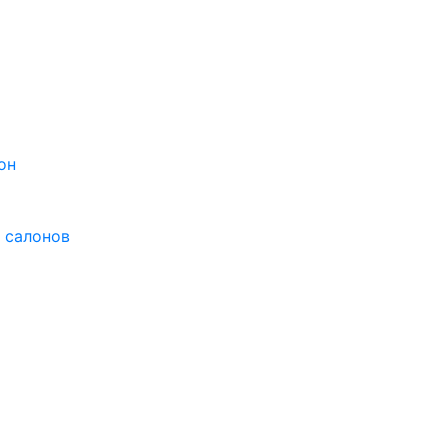
он
 салонов