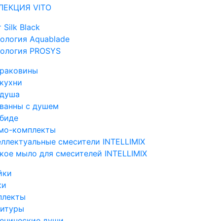
ЛЕКЦИЯ VITO
 Silk Black
ология Aquablade
нология PROSYS
 раковины
кухни
 душа
 ванны с душем
 биде
мо-комплекты
ллектуальные смесители INTELLIMIX
кое мыло для смесителей INTELLIMIX
йки
ки
плекты
нитуры
иенические души