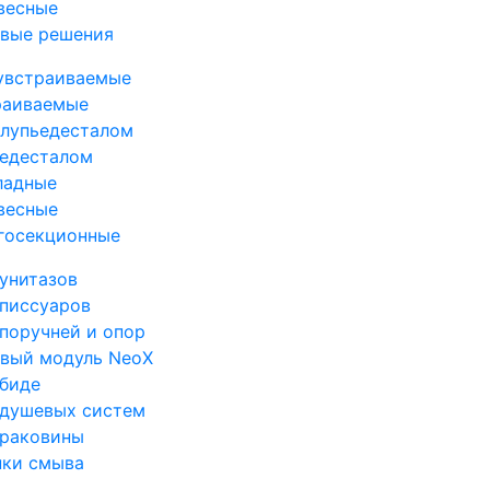
весные
овые решения
увстраиваемые
раиваемые
олупьедесталом
ьедесталом
ладные
весные
госекционные
унитазов
 писсуаров
поручней и опор
овый модуль NeoX
 биде
 душевых систем
 раковины
пки смыва