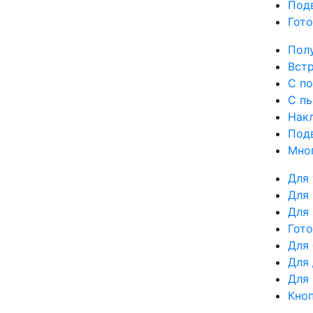
Под
Гот
Пол
Вст
С п
С п
Нак
Под
Мно
Для 
Для
Для 
Гот
Для
Для
Для
Кно