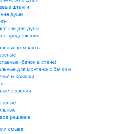
евые штанги
хние души
нги
жатели для душа
мо-предложения
ольные компакты
весные
тавные (бачок в стене)
ольные для монтажа с бачком
енья и крышки
ки
овые решения
весные
ольные
овое решение
ели смыва