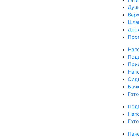
Душ
Вер
Шла
Дер
Про
Нап
Под
Прис
Нап
Сид
Бач
Гот
Под
Нап
Гот
Пан