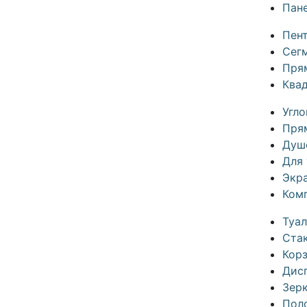
Пане
Пен
Сег
Пря
Ква
Угл
Пря
Душ
Для 
Экр
Ком
Туа
Ста
Кор
Дис
Зерк
Пол