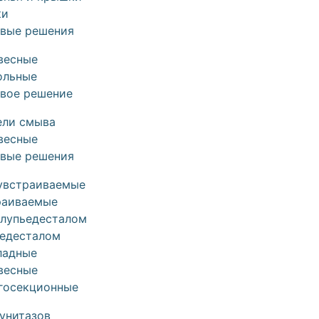
ки
овые решения
весные
ольные
овое решение
ели смыва
весные
овые решения
увстраиваемые
раиваемые
олупьедесталом
ьедесталом
ладные
весные
госекционные
унитазов