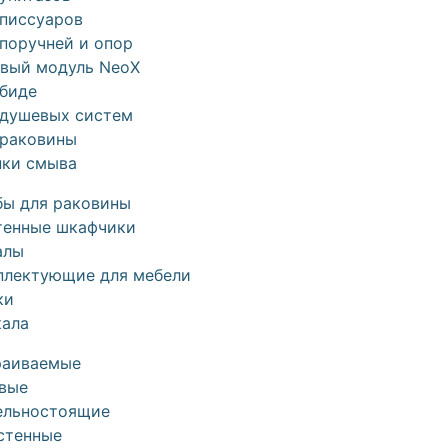
 писсуаров
поручней и опор
овый модуль NeoX
 биде
 душевых систем
 раковины
пки смыва
бы для раковины
тенные шкафчики
алы
плектующие для мебели
ки
кала
раиваемые
овые
ельностоящие
стенные