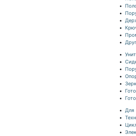
Пол
Пор
Дер
Крю
Про
Дру
Уни
Сид
Пор
Опо
Зер
Гот
Гот
Для
Техн
Цик
Эле