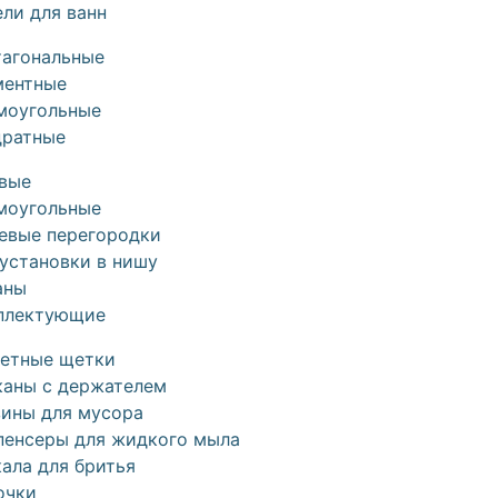
ли для ванн
тагональные
ментные
моугольные
дратные
овые
моугольные
евые перегородки
установки в нишу
аны
плектующие
летные щетки
каны с держателем
зины для мусора
пенсеры для жидкого мыла
ала для бритья
очки