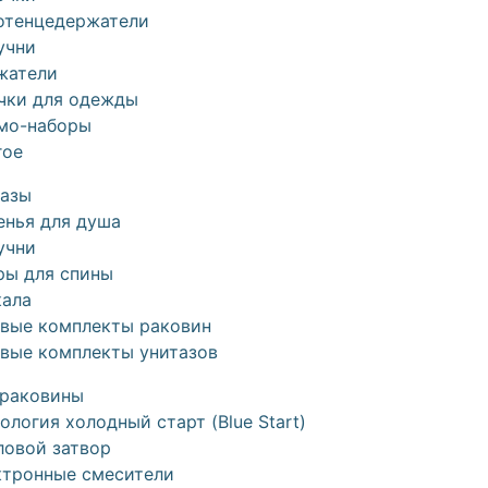
отенцедержатели
учни
жатели
чки для одежды
мо-наборы
гое
тазы
енья для душа
учни
ры для спины
кала
овые комплекты раковин
овые комплекты унитазов
 раковины
ология холодный старт (Blue Start)
ловой затвор
ктронные смесители