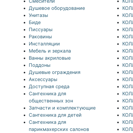
Смесители
КОЛ
Душевое оборудование
КОЛ
Унитазы
КОЛ
Биде
КОЛ
Писсуары
КОЛ
Раковины
КОЛ
Инсталляции
КОЛ
Мебель и зеркала
КОЛ
Ванны акриловые
КОЛ
Поддоны
КОЛ
Душевые ограждения
КОЛ
Аксессуары
КОЛ
Доступная среда
КОЛ
Cантехника для
КОЛ
общественных зон
КОЛ
Запчасти и комплектующие
КОЛ
Сантехника для детей
КОЛ
Сантехника для
КОЛ
парикмахерских салонов
КОЛ