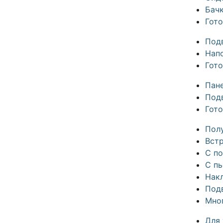
Бач
Гот
Под
Нап
Гот
Пан
Под
Гот
Пол
Вст
С п
С п
Нак
Под
Мно
Для 