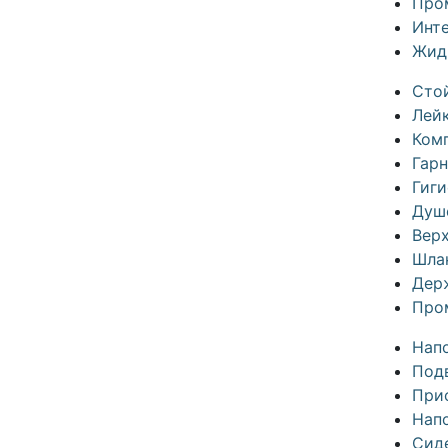
Про
Инте
Жид
Сто
Лей
Ком
Гар
Гиг
Душ
Вер
Шла
Дер
Про
Нап
Под
Прис
Нап
Сид