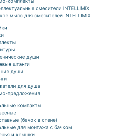
мо-комплекты
ллектуальные смесители INTELLIMIX
кое мыло для смесителей INTELLIMIX
йки
ки
плекты
нитуры
иенические души
евые штанги
хние души
нги
жатели для душа
мо-предложения
ольные компакты
весные
тавные (бачок в стене)
ольные для монтажа с бачком
енья и крышки