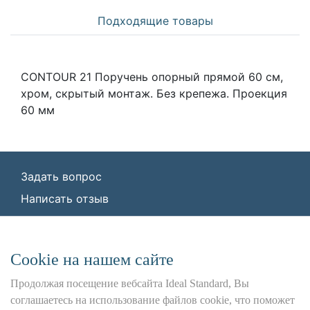
Подходящие товары
CONTOUR 21 Поручень опорный прямой 60 см,
хром, скрытый монтаж. Без крепежа. Проекция
60 мм
Задать вопрос
Написать отзыв
© ООО «Идеал Стандарт Солюшенс»
2026
ООО «Идеал Стандарт Солюшенс», ИНН:
Сookie на нашем сайте
7736342535, КПП: 772501001, ОГРН:
1227700443266,
Продолжая посещение вебсайта Ideal Standard, Вы
Юр. адрес: 115162, г. Москва, Шаболовка ул.,
соглашаетесь на использование файлов cookie, что поможет