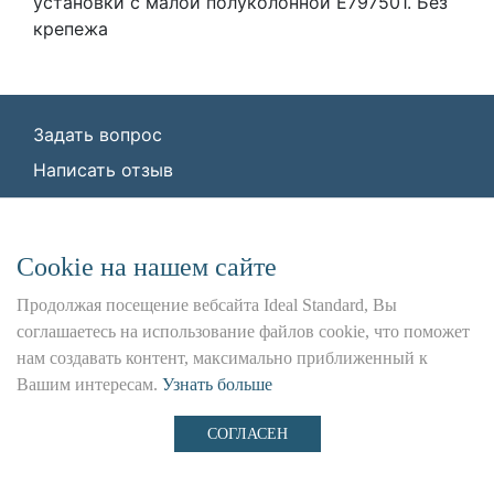
установки с малой полуколонной E797501. Без
крепежа
Задать вопрос
Написать отзыв
© ООО «Идеал Стандарт Солюшенс»
2026
ООО «Идеал Стандарт Солюшенс», ИНН:
Сookie на нашем сайте
7736342535, КПП: 772501001, ОГРН:
1227700443266,
Продолжая посещение вебсайта Ideal Standard, Вы
Юр. адрес: 115162, г. Москва, Шаболовка ул.,
соглашаетесь на использование файлов cookie, что поможет
д. 31 Б
нам создавать контент, максимально приближенный к
Вашим интересам.
Узнать больше
Использование данного сайта является предметом
наших
Положения и Условия
,
Политика
СОГЛАСЕН
Конфиденциальности
и
Файлы cookie
.
Предложение не является публичной офертой