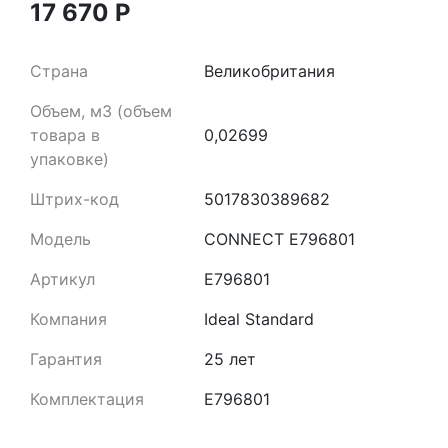
17 670
Р
Страна
Великобритания
Объем, м3 (объем
товара в
0,02699
упаковке)
Штрих-код
5017830389682
Модель
CONNECT E796801
Артикул
E796801
Компания
Ideal Standard
Гарантия
25 лет
Комплектация
E796801