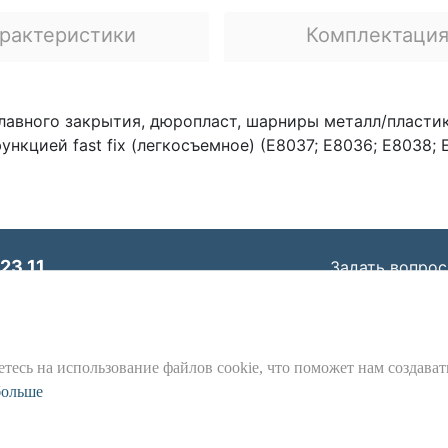
рактеристики
Комплектаци
авного закрытия, дюропласт, шарниры металл/пластик
цией fast fix (легкосъемное) (E8037; E8036; E8038; E8
23 11
Задать вопрос
© ООО «Идеал Стандарт Солюшенс»
2026
арт Солюшенс», ИНН: 7736342535, КПП: 772501001, ОГР
Юр. адрес: 115162, г. Москва, Шаболовка ул., д. 31 Б
тесь на использование файлов cookie, что поможет нам создават
является предметом наших
больше
Положения и Условия
,
Политика Конф
Предложение не является публичной офертой