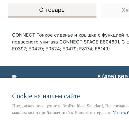
О товаре
Ха
CONNECT Тонкое сиденье и крышка с функцией пл
подвесного унитаза CONNECT SPACE E804601. С функ
E0397; E0429; E0524; E0479; E8174; E8149)
8 (495) 669 
Сookie на нашем сайте
ООО «Идеал Станд
Продолжая посещение вебсайта Ideal Standard, Вы соглашае
максимально приближенный к Вашим интересам.
Использование данного сайта 
Узнать 