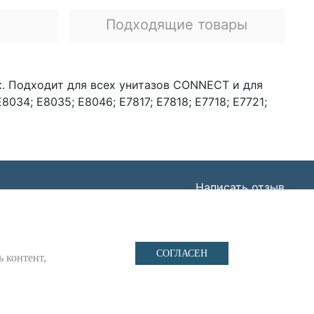
я
Подходящие товары
. Подходит для всех унитазов CONNECT и для
034; E8035; E8046; E7817; E7818; E7718; E7721;
Написать отзыв
Н: 1227700443266,
СОГЛАСЕН
ь контент,
иденциальности
и
Файлы cookie
.