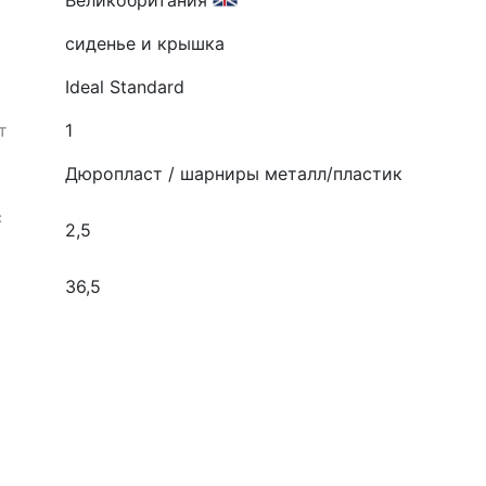
Великобритания
cиденье и крышка
Ideal Standard
т
1
Дюропласт / шарниры металл/пластик
с
2,5
36,5