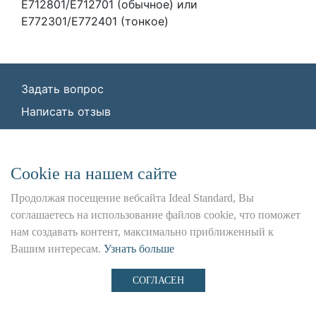
E712801/E712701 (обычное) или
E772301/E772401 (тонкое)
Задать вопрос
Написать отзыв
© ООО «Идеал Стандарт Солюшенс»
2026
ООО «Идеал Стандарт Солюшенс», ИНН:
Сookie на нашем сайте
7736342535, КПП: 772501001, ОГРН:
1227700443266,
Продолжая посещение вебсайта Ideal Standard, Вы
Юр. адрес: 115162, г. Москва, Шаболовка ул.,
соглашаетесь на использование файлов cookie, что поможет
д. 31 Б
нам создавать контент, максимально приближенный к
Вашим интересам.
Узнать больше
Использование данного сайта является предметом
наших
Положения и Условия
,
Политика
СОГЛАСЕН
Конфиденциальности
и
Файлы cookie
.