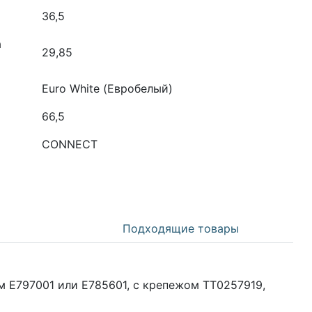
36,5
а
29,85
Euro White (Евробелый)
66,5
CONNECT
Подходящие товары
 E797001 или E785601, с крепежом TT0257919,