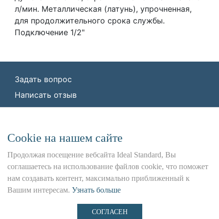
л/мин. Металлическая (латунь), упрочненная,
для продолжительного срока службы.
Подключение 1/2"
Задать вопрос
Написать отзыв
© ООО «Идеал Стандарт Солюшенс»
2026
ООО «Идеал Стандарт Солюшенс», ИНН:
Сookie на нашем сайте
7736342535, КПП: 772501001, ОГРН:
1227700443266,
Продолжая посещение вебсайта Ideal Standard, Вы
Юр. адрес: 115162, г. Москва, Шаболовка ул.,
соглашаетесь на использование файлов cookie, что поможет
д. 31 Б
нам создавать контент, максимально приближенный к
Вашим интересам.
Узнать больше
Использование данного сайта является предметом
наших
Положения и Условия
,
Политика
СОГЛАСЕН
Конфиденциальности
и
Файлы cookie
.