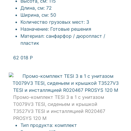
Высота, см:
115
Длина, см:
72
Ширина, см:
50
Количество грузовых мест:
3
Назначение:
Готовые решения
Материал:
санфарфор / дюропласт /
пластик
62 018
Р
Промо-комплект TESI 3 в 1 с унитазом
T0079V3 TESI, сиденьем и крышкой
T3527V3 TESI и инсталляцией R020467
PROSYS 120 M
Тип продукта:
комплект