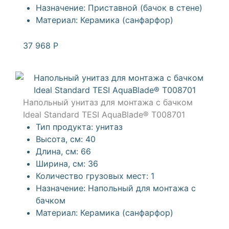
Назначение:
Приставной (бачок в стене)
Материал:
Керамика (санфарфор)
37 968
Р
Напольный унитаз для монтажа с бачком
Ideal Standard TESI AquaBlade® T008701
Тип продукта:
унитаз
Высота, см:
40
Длина, см:
66
Ширина, см:
36
Количество грузовых мест:
1
Назначение:
Напольный для монтажа с
бачком
Материал:
Керамика (санфарфор)