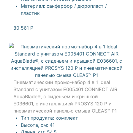
Материал:
санфарфор / дюропласт /
пластик
80 561
Р
Пневматический промо-набор 4 в 1 Ideal
Standard с унитазом E005401 CONNECT AIR
AquaBlade®, с сиденьем и крышкой
E036601, с инсталляцией PROSYS 120 P и
пневматической панелью смыва OLEAS™ P1
Тип продукта:
комплект
Высота, см:
41
Длина, см:
54,5