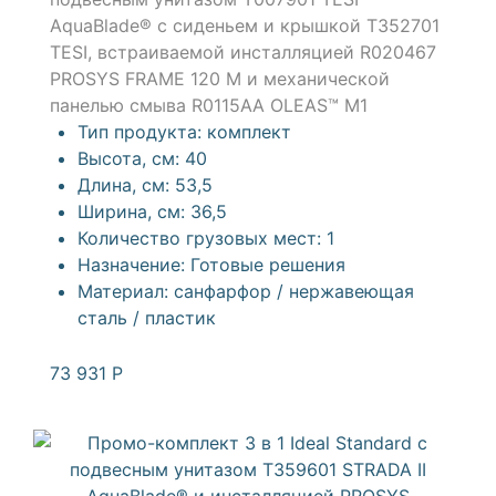
AquaBlade® с сиденьем и крышкой T352701
TESI, встраиваемой инсталляцией R020467
PROSYS FRAME 120 M и механической
панелью смыва R0115AA OLEAS™ M1
Тип продукта:
комплект
Высота, см:
40
Длина, см:
53,5
Ширина, см:
36,5
Количество грузовых мест:
1
Назначение:
Готовые решения
Материал:
санфарфор / нержавеющая
сталь / пластик
73 931
Р