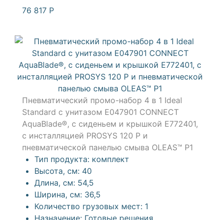
76 817
Р
Пневматический промо-набор 4 в 1 Ideal
Standard с унитазом E047901 CONNECT
AquaBlade®, с сиденьем и крышкой E772401,
с инсталляцией PROSYS 120 P и
пневматической панелью смыва OLEAS™ P1
Тип продукта:
комплект
Высота, см:
40
Длина, см:
54,5
Ширина, см:
36,5
Количество грузовых мест:
1
Назначение:
Готовые решения