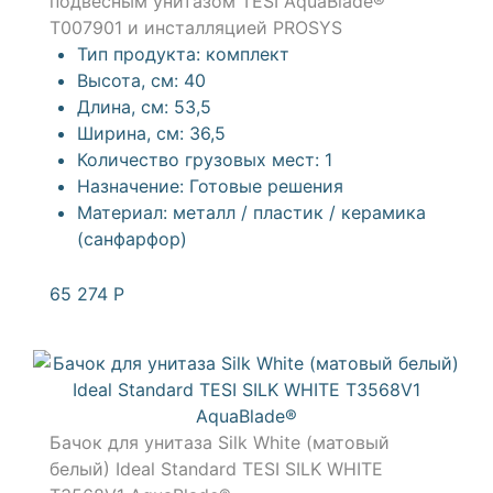
подвесным унитазом TESI AquaBlade®
T007901 и инсталляцией PROSYS
Тип продукта:
комплект
Высота, см:
40
Длина, см:
53,5
Ширина, см:
36,5
Количество грузовых мест:
1
Назначение:
Готовые решения
Материал:
металл / пластик / керамика
(санфарфор)
65 274
Р
Бачок для унитаза Silk White (матовый
белый) Ideal Standard TESI SILK WHITE