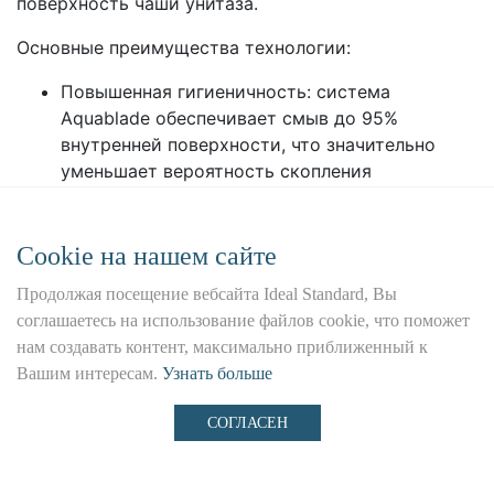
поверхность чаши унитаза.
Основные преимущества технологии:
Повышенная гигиеничность: система
Aquablade обеспечивает смыв до 95%
внутренней поверхности, что значительно
уменьшает вероятность скопления
загрязнений и размножения бактерий. Это
снижает потребность в использовании
агрессивных дезинфицирующих средств.
Сookie на нашем сайте
Эффективность и рациональность: благодаря
Продолжая посещение вебсайта Ideal Standard, Вы
оптимизированной системе смыва,
соглашаетесь на использование файлов cookie, что поможет
достигается высокий уровень чистоты при
нам создавать контент, максимально приближенный к
меньшем расходе воды, что соответствует
Вашим интересам.
Узнать больше
современным требованиям экологичности и
экономии ресурсов.
СОГЛАСЕН
Сниженный уровень шума: конструкция
системы Aquablade спроектирована таким
образом, чтобы процесс смыва происходил