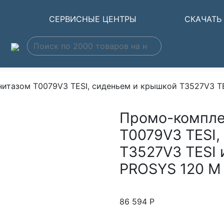
Ы
СЕРВИСНЫЕ ЦЕНТРЫ
СКАЧАТЬ
унитазом T0079V3 TESI, сиденьем и крышкой T3527V3 
Промо-комплек
T0079V3 TESI,
T3527V3 TESI 
PROSYS 120 M
86 594
Р