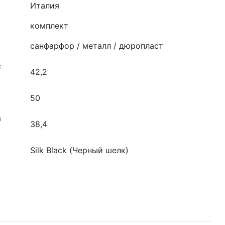
Италия
комплект
санфарфор / металл / дюропласт
с
42,2
50
а
38,4
Silk Black (Черный шелк)