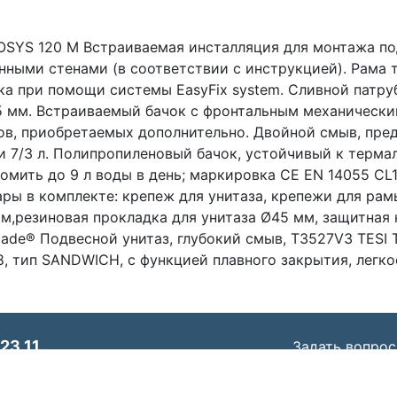
OSYS 120 M Встраиваемая инсталляция для монтажа по
ными стенами (в соответствии с инструкцией). Рама т
ка при помощи системы EasyFix system. Сливной патруб
5 мм. Встраиваемый бачок с фронтальным механическ
в, приобретаемых дополнительно. Двойной смыв, пред-
и 7/3 л. Полипропиленовый бачок, устойчивый к терма
омить до 9 л воды в день; маркировка CE EN 14055 CL
уары в комплекте: крепеж для унитаза, крепежи для ра
мм,резиновая прокладка для унитаза Ø45 мм, защитная 
ade® Подвесной унитаз, глубокий смыв, T3527V3 TESI 
8, тип SANDWICH, с функцией плавного закрытия, легк
23 11
Задать вопрос
© ООО «Идеал Стандарт Солюшенс»
2026