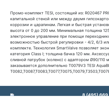
Промо-комплект TESI, состоящий из: R020467 PR
капитальной стеной или между двумя гипсокартон
коррозии и царапинам. Легкая и быстрая установ
высота от 0 до 200 мм. Минимальная толщина 12
электронное управление при помощи переходнико
возможностью быстрой регулировки - 4/2, 6/3 ил
комплекте. Технология SmartValve позволяет экон
категория Class I; толщина бачка 120 мм. Аксесс
сливной патрубок (колено) с адаптором Ø90/110 
заказывается дополнительно T0079V3 TESI AquaBl
T0082,T0087,T0083,T0077,T0075,T0079,T3503,T007
8 (495) 669 