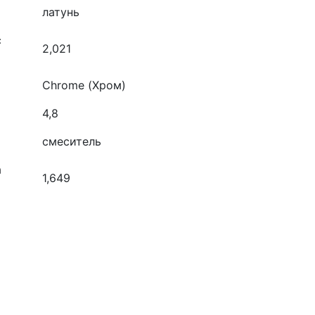
латунь
с
2,021
Chrome (Хром)
4,8
смеситель
а
1,649