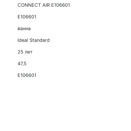
CONNECT AIR E106601
E106601
ванна
Ideal Standard
25 лет
47,5
E106601