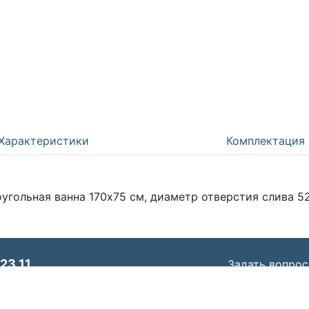
Характеристики
Комплектация
гольная ванна 170х75 см, диаметр отверстия слива 52
23 11
Задать вопрос
© ООО «Идеал Стандарт Солюшенс»
2026