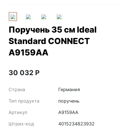
Поручень 35 см Ideal
Standard CONNECT
A9159AA
30 032
Р
Страна
Германия
Тип продукта
поручень
Артикул
A9159AA
Штрих-код
4015234823932