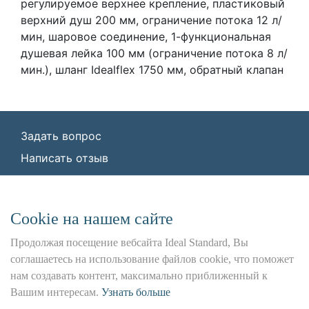
регулируемое верхнее крепление, пластиковый
верхний душ 200 мм, ограничение потока 12 л/
мин, шаровое соединение, 1-функциональная
душевая лейка 100 мм (ограничение потока 8 л/
мин.), шланг Idealflex 1750 мм, обратный клапан
Задать вопрос
Написать отзыв
© ООО «Идеал Стандарт Солюшенс»
2026
ООО «Идеал Стандарт Солюшенс», ИНН:
Сookie на нашем сайте
7736342535, КПП: 772501001, ОГРН:
1227700443266,
Продолжая посещение вебсайта Ideal Standard, Вы
Юр. адрес: 115162, г. Москва, Шаболовка ул.,
соглашаетесь на использование файлов cookie, что поможет
д. 31 Б
нам создавать контент, максимально приближенный к
Вашим интересам.
Узнать больше
Использование данного сайта является предметом