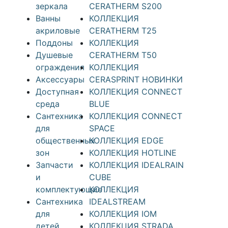
зеркала
CERATHERM S200
Ванны
КОЛЛЕКЦИЯ
акриловые
CERATHERM T25
Поддоны
КОЛЛЕКЦИЯ
Душевые
CERATHERM T50
ограждения
КОЛЛЕКЦИЯ
Аксессуары
CERASPRINT НОВИНКИ
Доступная
КОЛЛЕКЦИЯ CONNECT
среда
BLUE
Cантехника
КОЛЛЕКЦИЯ CONNECT
для
SPACE
общественных
КОЛЛЕКЦИЯ EDGE
зон
КОЛЛЕКЦИЯ HOTLINE
Запчасти
КОЛЛЕКЦИЯ IDEALRAIN
и
CUBE
комплектующие
КОЛЛЕКЦИЯ
Сантехника
IDEALSTREAM
для
КОЛЛЕКЦИЯ IOM
детей
КОЛЛЕКЦИЯ STRADA