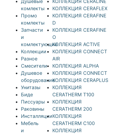
Душевые
КОЛЛЕКЦИЯ CERALINE
комлекты
КОЛЛЕКЦИЯ CERAFLEX
Промо
КОЛЛЕКЦИЯ CERAFINE
комлекты
D
Запчасти
КОЛЛЕКЦИЯ CERAFINE
и
O
комлектующие
КОЛЛЕКЦИЯ ACTIVE
Коллекции
КОЛЛЕКЦИЯ CONNECT
Разное
AIR
Смесители
КОЛЛЕКЦИЯ ALPHA
Душевое
КОЛЛЕКЦИЯ CONNECT
оборудование
КОЛЛЕКЦИЯ CERAPLUS
Унитазы
КОЛЛЕКЦИЯ
Биде
CERATHERM T100
Писсуары
КОЛЛЕКЦИЯ
Раковины
CERATHERM 200
Инсталляции
КОЛЛЕКЦИЯ
Мебель
CERATHERM C100
и
КОЛЛЕКЦИЯ