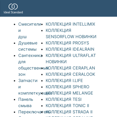
Смесители
КОЛЛЕКЦИЯ INTELLIMIX
и
КОЛЛЕКЦИЯ
душ
SENSORFLOW НОВИНКИ
Душевые
КОЛЛЕКЦИЯ PROSYS
системы
КОЛЛЕКЦИЯ IDEALRAIN
Сантехника
КОЛЛЕКЦИЯ ULTRAFLAT
для
НОВИНКИ
общественных
КОЛЛЕКЦИЯ CERAPLAN
зон
КОЛЛЕКЦИЯ CERALOOK
Запчасти
КОЛЛЕКЦИЯ I.LIFE
и
КОЛЛЕКЦИЯ SPHERO
комплеткующие
КОЛЛЕКЦИЯ MELANGE
Панель
КОЛЛЕКЦИЯ TESI
смыва
КОЛЛЕКЦИЯ TONIC II
Переключатель
КОЛЛЕКЦИЯ STRADA II