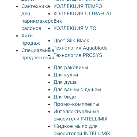
Сантехника
КОЛЛЕКЦИЯ TEMPO
для
КОЛЛЕКЦИЯ ULTRAFLAT
парикмахерских
S
салонов
КОЛЛЕКЦИЯ VITO
Хиты
Цвет Silk Black
продаж
Технология Aquablade
Специальные
Технология PROSYS
предложения
Для раковины
Для кухни
Для душа
Для ванны с душем
Для биде
Промо-комплекты
Интеллектуальные
смесители INTELLIMIX
Жидкое мыло для
смесителей INTELLIMIX