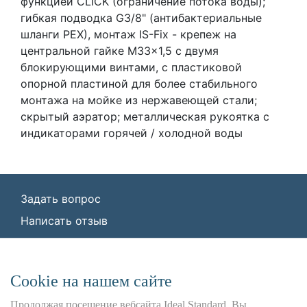
функцией CLICK (ограничение потока воды);
гибкая подводка G3/8" (антибактериальные
шланги PEX), монтаж IS-Fix - крепеж на
центральной гайке M33x1,5 с двумя
блокирующими винтами, с пластиковой
опорной пластиной для более стабильного
монтажа на мойке из нержавеющей стали;
скрытый аэратор; металлическая рукоятка с
индикаторами горячей / холодной воды
Задать вопрос
Написать отзыв
© ООО «Идеал Стандарт Солюшенс»
2026
ООО «Идеал Стандарт Солюшенс», ИНН:
Сookie на нашем сайте
7736342535, КПП: 772501001, ОГРН:
1227700443266,
Продолжая посещение вебсайта Ideal Standard, Вы