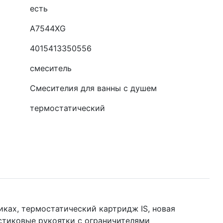
есть
A7544XG
4015413350556
смеситель
Смесителия для ванны с душем
термостатический
ках, термостатический картридж IS, новая
ластиковые рукоятки с ограничителями