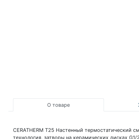
О товаре
CERATHERM T25 Настенный термостатический смес
технология, затворы на керамических дисках G1/2