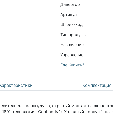
Дивертор
Артикул
Штрих-код
Тип продукта
Назначение
Управление
Где Купить?
Характеристики
Комплектация
итель для ванны/душа, скрытый монтаж на эксцентри
 180˚, технология "Cool body" ("Холодный корпус"), п