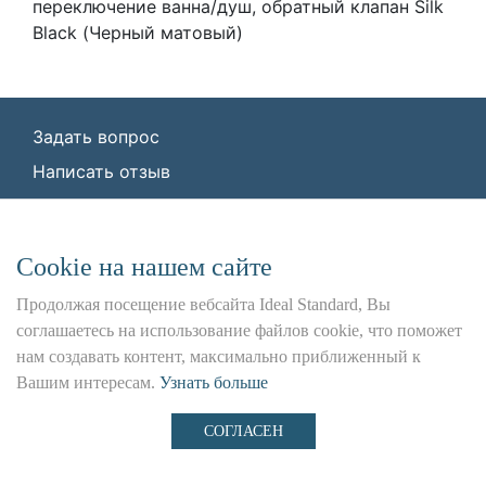
переключение ванна/душ, обратный клапан Silk
Black (Черный матовый)
Задать вопрос
Написать отзыв
© ООО «Идеал Стандарт Солюшенс»
2026
ООО «Идеал Стандарт Солюшенс», ИНН:
Сookie на нашем сайте
7736342535, КПП: 772501001, ОГРН:
1227700443266,
Продолжая посещение вебсайта Ideal Standard, Вы
Юр. адрес: 115162, г. Москва, Шаболовка ул.,
соглашаетесь на использование файлов cookie, что поможет
д. 31 Б
нам создавать контент, максимально приближенный к
Вашим интересам.
Узнать больше
Использование данного сайта является предметом
наших
Положения и Условия
,
Политика
СОГЛАСЕН
Конфиденциальности
и
Файлы cookie
.