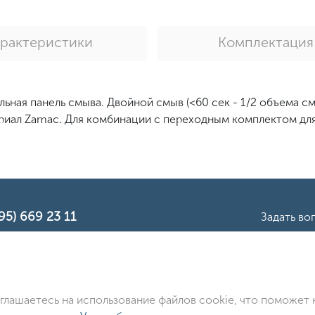
арактеристики
Комплектация
ьная панель смыва. Двойной смыв (<60 сек - 1/2 объема см
иал Zamac. Для комбинации с переходным комплектом для 
95) 669 23 11
Задать во
© ООО «Идеал Стандарт Солюшенс»
2026
дарт Солюшенс», ИНН: 7736342535, КПП: 772501001, ОГРН
Юр. адрес: 115162, г. Москва, Шаболовка ул., д. 31 Б
оглашаетесь на использование файлов cookie, что поможет 