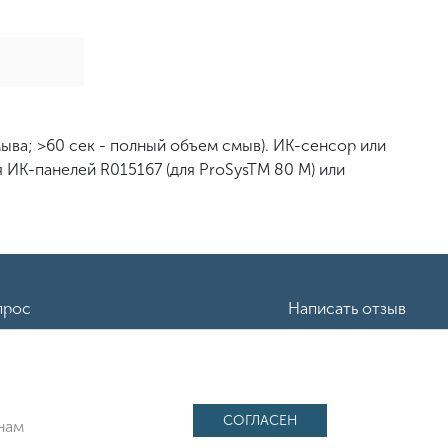
ыва; >60 сек - полный объем смыв). ИК-сенсор или
ИК-панелей R015167 (для ProSysTM 80 M) или
прос
Написать отзыв
: 1227700443266,
СОГЛАСЕН
нам