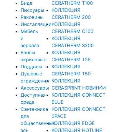
Биде
CERATHERM T100
Писсуары
КОЛЛЕКЦИЯ
Раковины
CERATHERM 200
Инсталляции
КОЛЛЕКЦИЯ
Мебель
CERATHERM C100
и
КОЛЛЕКЦИЯ
зеркала
CERATHERM S200
Ванны
КОЛЛЕКЦИЯ
акриловые
CERATHERM T25
Поддоны
КОЛЛЕКЦИЯ
Душевые
CERATHERM T50
ограждения
КОЛЛЕКЦИЯ
Аксессуары
CERASPRINT НОВИНКИ
Доступная
КОЛЛЕКЦИЯ CONNECT
среда
BLUE
Cантехника
КОЛЛЕКЦИЯ CONNECT
для
SPACE
общественных
КОЛЛЕКЦИЯ EDGE
зон
КОЛЛЕКЦИЯ HOTLINE