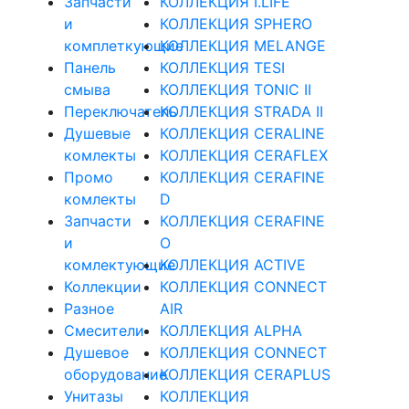
Запчасти
КОЛЛЕКЦИЯ I.LIFE
и
КОЛЛЕКЦИЯ SPHERO
комплеткующие
КОЛЛЕКЦИЯ MELANGE
Панель
КОЛЛЕКЦИЯ TESI
смыва
КОЛЛЕКЦИЯ TONIC II
Переключатель
КОЛЛЕКЦИЯ STRADA II
Душевые
КОЛЛЕКЦИЯ CERALINE
комлекты
КОЛЛЕКЦИЯ CERAFLEX
Промо
КОЛЛЕКЦИЯ CERAFINE
комлекты
D
Запчасти
КОЛЛЕКЦИЯ CERAFINE
и
O
комлектующие
КОЛЛЕКЦИЯ ACTIVE
Коллекции
КОЛЛЕКЦИЯ CONNECT
Разное
AIR
Смесители
КОЛЛЕКЦИЯ ALPHA
Душевое
КОЛЛЕКЦИЯ CONNECT
оборудование
КОЛЛЕКЦИЯ CERAPLUS
Унитазы
КОЛЛЕКЦИЯ