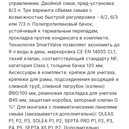
управлением. Двойной смыв, пред-установка
6/3 л. Три варианта объема смыва с
возможностью быстрой регулировки - 4/2, 6/3
или 7/3 л. Полипропиленовый бачок,
устойчивый к термальным перепадам;
прокладка против конденсата в комплекте.
Технология SmartValve позволяет экономить до
9 л воды в день; маркировка CE EN 14055 CL1;
тихий клапан, соответствующий стандарту NF,
категория Class I; толщина бачка 120 мм.
Аксессуары в комплекте: крепеж для унитаза,
крепежи для рамы, подсоединения входящей и
сливной труб, сливной патрубок (колено)
Ø90/100 мм, резиновая прокладка для унитаза
Ø45 мм, защитная коробка, запорный клапан G
½". Для монтажа с пневматическими панелями
смыва (заказывается дополнительно): OLEAS
P1, P2, P3, SOLEA P1, P2, SEPTA PRO P1, P2, P3,
P4, P5, SEPTA XS P1, P2. Дополнительно