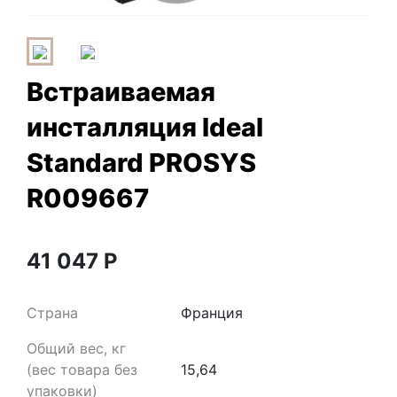
Встраиваемая
инсталляция Ideal
Standard PROSYS
R009667
41 047
Р
Страна
Франция
Общий вес, кг
(вес товара без
15,64
упаковки)