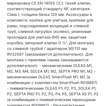
маркировка CE EN 14055 CL1; тихий клапан,
соответствующий стандарту NF, категория
Class I; толщина бачка 120 мм. Аксессуары в
комплекте: крепеж для унитаза, крепежи для
рамы, подсоединения входящей и сливной
труб, сливной патрубок (колено), резиновая
прокладка для унитаза Ø45 мм, защитная
коробка, запорный клапан G ½". Для монтажа
со сливной трубой / адаптером 90/110 мм
RV22567 (заказывается дополнительно). Для
монтажа с панелями смыва (заказываются
дополнительно): - механическими OLEAS M1,
M2, M3, M4, SOLEA M1, M2, SEPTA PRO M1, M2 -
механическими OLEAS SmartFlush M1, M2 (в
комбинации с комплектом SmartFlush R018667)
- пневматическими OLEAS P1, P2, P3, SOLEA P1,
P2, SEPTA PRO P1, P2, P3, P4, P5, SEPTA XS P1, P2
(в комбинации с пневматическим переходным
комплектом R009867) - бесконтактными