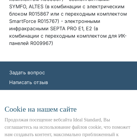
SYMFO, ALTES (в комбинации с электрическим
блоком R015867 или с переходным комплектом
SmartForce R015767) - электронными
инфракрасными SEPTA PRO E1, E2 (в
комбинации с переходным комплектом для ИК-
панелей R009967)
Задать вопрос
Написать отзыв
© ООО «Идеал Стандарт Солюшенс»
2026
ООО «Идеал Стандарт Солюшенс», ИНН:
Сookie на нашем сайте
7736342535, КПП: 772501001, ОГРН:
1227700443266,
Продолжая посещение вебсайта Ideal Standard, Вы
Юр. адрес: 115162, г. Москва, Шаболовка ул.,
соглашаетесь на использование файлов cookie, что поможет
д. 31 Б
нам создавать контент, максимально приближенный к