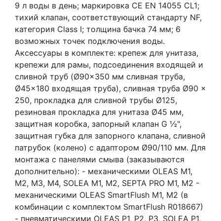
9 л воды в день; маркировка CE EN 14055 CL1;
тихий клапан, соответствующий стандарту NF,
категория Class I; толщина бачка 74 мм; 6
возможных точек подключения воды.
Аксессуары в комплекте: крепеж для унитаза,
крепежи для рамы, подсоединения входящей и
сливной труб (Ø90x350 мм сливная труба,
Ø45x180 входящая труба), сливная труба Ø90 x
250, прокладка для сливной трубы Ø125,
резиновая прокладка для унитаза Ø45 мм,
защитная коробка, запорный клапан G ½",
защитная губка для запорного клапана, сливной
патрубок (колено) с адаптором Ø90/110 мм. Для
монтажа с панелями смыва (заказываются
дополнительно): - механическими OLEAS M1,
M2, M3, M4, SOLEA M1, M2, SEPTA PRO M1, M2 -
механическими OLEAS SmartFlush M1, M2 (в
комбинации с комплектом SmartFlush R018667)
- пневматическими OLEAS P1, P2, P3, SOLEA P1,