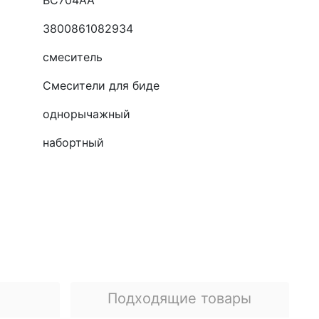
BC704AA
3800861082934
смеситель
Смесители для биде
однорычажный
набортный
я
Подходящие товары