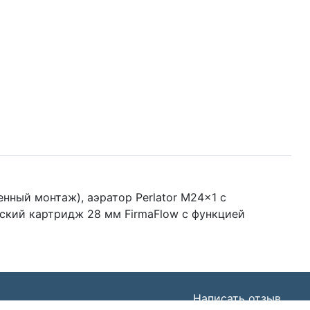
нный монтаж), аэратор Perlator M24x1 с
еский картридж 28 мм FirmaFlow с функцией
Написать отзыв